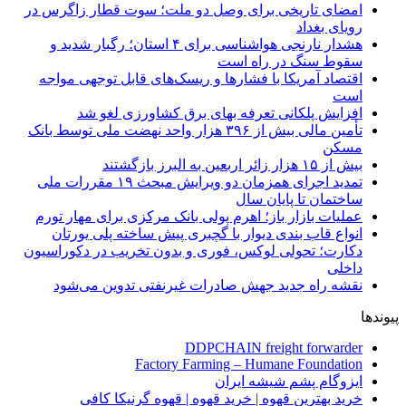
امضای تاریخی برای وصل دو ملت؛ سوت قطار زاگرس در
رویای بغداد
هشدار نارنجی هواشناسی برای ۴ استان؛ رگبار شدید و
سقوط سنگ در راه است
اقتصاد آمریکا با فشارها و ریسک‌های قابل توجهی مواجه
است
افزایش پلکانی تعرفه بهای برق کشاورزی لغو شد
تأمین مالی بیش از ۳۹۶ هزار واحد نهضت ملی توسط بانک
مسکن
بیش از ۱۵ هزار زائر اربعین به البرز بازگشتند
تمدید اجرای همزمان دو ویرایش مبحث ۱۹ مقررات ملی
ساختمان تا پایان سال
عملیات بازار باز؛ اهرم پولی بانک مرکزی برای مهار تورم
انواع قاب بندی دیوار با گچبری پیش ساخته پلی یورتان
دکارت؛ تحولی لوکس، فوری و بدون تخریب در دکوراسیون
داخلی
نقشه راه جدید جهش صادرات غیرنفتی تدوین می‌شود
پیوندها
DDPCHAIN freight forwarder
Factory Farming – Humane Foundation
ایزوگام پشم شیشه ایران
خرید بهترین قهوه | خرید قهوه | قهوه گرنیکا کافی