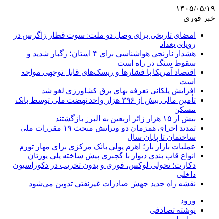
۱۴۰۵/۰۵/۱۹
خبر فوری
امضای تاریخی برای وصل دو ملت؛ سوت قطار زاگرس در
رویای بغداد
هشدار نارنجی هواشناسی برای ۴ استان؛ رگبار شدید و
سقوط سنگ در راه است
اقتصاد آمریکا با فشارها و ریسک‌های قابل توجهی مواجه
است
افزایش پلکانی تعرفه بهای برق کشاورزی لغو شد
تأمین مالی بیش از ۳۹۶ هزار واحد نهضت ملی توسط بانک
مسکن
بیش از ۱۵ هزار زائر اربعین به البرز بازگشتند
تمدید اجرای همزمان دو ویرایش مبحث ۱۹ مقررات ملی
ساختمان تا پایان سال
عملیات بازار باز؛ اهرم پولی بانک مرکزی برای مهار تورم
انواع قاب بندی دیوار با گچبری پیش ساخته پلی یورتان
دکارت؛ تحولی لوکس، فوری و بدون تخریب در دکوراسیون
داخلی
نقشه راه جدید جهش صادرات غیرنفتی تدوین می‌شود
ورود
نوشته تصادفی