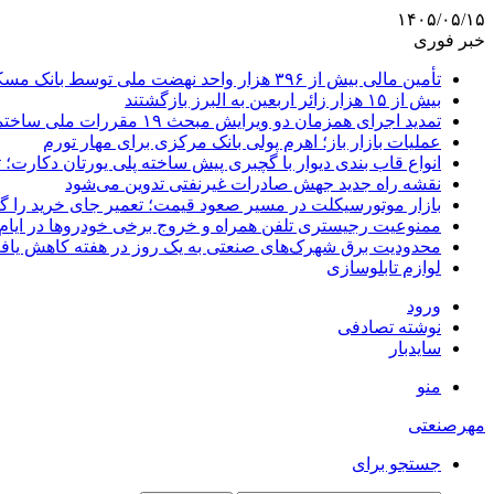
۱۴۰۵/۰۵/۱۵
خبر فوری
تأمین مالی بیش از ۳۹۶ هزار واحد نهضت ملی توسط بانک مسکن
بیش از ۱۵ هزار زائر اربعین به البرز بازگشتند
تمدید اجرای همزمان دو ویرایش مبحث ۱۹ مقررات ملی ساختمان تا پایان سال
عملیات بازار باز؛ اهرم پولی بانک مرکزی برای مهار تورم
انواع قاب بندی دیوار با گچبری پیش ساخته پلی یورتان دکارت
نقشه راه جدید جهش صادرات غیرنفتی تدوین می‌شود
بازار موتورسیکلت در مسیر صعود قیمت؛ تعمیر جای خرید را 
ممنوعیت رجیستری تلفن همراه و خروج برخی خودروها در ایام 
محدودیت برق شهرک‌های صنعتی به یک روز در هفته کاهش یاف
لوازم تابلوسازی
ورود
نوشته تصادفی
سایدبار
منو
مهرصنعتی
جستجو برای