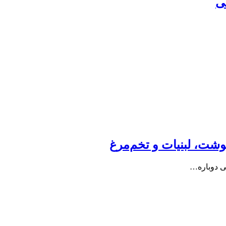
ی
شت، لبنیات و تخم‌مرغ
هی دوباره…