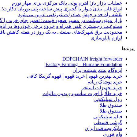
عملیات بازار باز؛ اهرم پولی بانک مرکزی برای مهار تورم
انواع قاب بندی دیوار با گچبری پیش ساخته پلی یورتان دکارت
نقشه راه جدید جهش صادرات غیرنفتی تدوین می‌شود
بازار موتورسیکلت در مسیر صعود قیمت؛ تعمیر جای خرید را 
ممنوعیت رجیستری تلفن همراه و خروج برخی خودروها در ایام 
محدودیت برق شهرک‌های صنعتی به یک روز در هفته کاهش یاف
لوازم تابلوسازی
پیوندها
DDPCHAIN freight forwarder
Factory Farming – Humane Foundation
ایزوگام پشم شیشه ایران
خرید بهترین قهوه | خرید قهوه | قهوه گرنیکا کافی
خرید پوشاک زنانه
خرید تجهیزات استخر
خرید طلا با اجرت مناسب و بدون مالیات
رول سیلیکونی
صندوق طلا
صندوق طلا
فیلم سیلیکونی
گوشی قسطی
مایکروسافت ایران
وام فوری