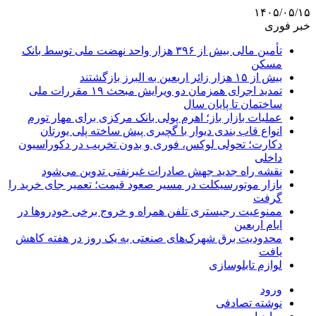
۱۴۰۵/۰۵/۱۵
خبر فوری
تأمین مالی بیش از ۳۹۶ هزار واحد نهضت ملی توسط بانک
مسکن
بیش از ۱۵ هزار زائر اربعین به البرز بازگشتند
تمدید اجرای همزمان دو ویرایش مبحث ۱۹ مقررات ملی
ساختمان تا پایان سال
عملیات بازار باز؛ اهرم پولی بانک مرکزی برای مهار تورم
انواع قاب بندی دیوار با گچبری پیش ساخته پلی یورتان
دکارت؛ تحولی لوکس، فوری و بدون تخریب در دکوراسیون
داخلی
نقشه راه جدید جهش صادرات غیرنفتی تدوین می‌شود
بازار موتورسیکلت در مسیر صعود قیمت؛ تعمیر جای خرید را
گرفت
ممنوعیت رجیستری تلفن همراه و خروج برخی خودروها در
ایام اربعین
محدودیت برق شهرک‌های صنعتی به یک روز در هفته کاهش
یافت
لوازم تابلوسازی
ورود
نوشته تصادفی