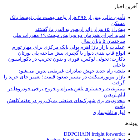
آخرین اخبار
تأمین مالی بیش از ۳۹۶ هزار واحد نهضت ملی توسط بانک
مسکن
بیش از ۱۵ هزار زائر اربعین به البرز بازگشتند
تمدید اجرای همزمان دو ویرایش مبحث ۱۹ مقررات ملی
ساختمان تا پایان سال
عملیات بازار باز؛ اهرم پولی بانک مرکزی برای مهار تورم
انواع قاب بندی دیوار با گچبری پیش ساخته پلی یورتان
دکارت؛ تحولی لوکس، فوری و بدون تخریب در دکوراسیون
داخلی
نقشه راه جدید جهش صادرات غیرنفتی تدوین می‌شود
بازار موتورسیکلت در مسیر صعود قیمت؛ تعمیر جای خرید را
گرفت
ممنوعیت رجیستری تلفن همراه و خروج برخی خودروها در
ایام اربعین
محدودیت برق شهرک‌های صنعتی به یک روز در هفته کاهش
یافت
لوازم تابلوسازی
پیوندها
DDPCHAIN freight forwarder
Factory Farming – Humane Foundation