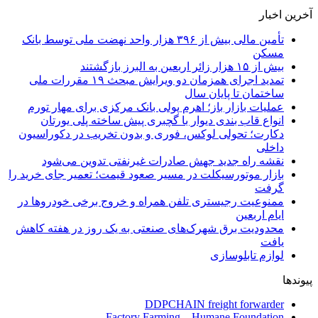
آخرین اخبار
تأمین مالی بیش از ۳۹۶ هزار واحد نهضت ملی توسط بانک
مسکن
بیش از ۱۵ هزار زائر اربعین به البرز بازگشتند
تمدید اجرای همزمان دو ویرایش مبحث ۱۹ مقررات ملی
ساختمان تا پایان سال
عملیات بازار باز؛ اهرم پولی بانک مرکزی برای مهار تورم
انواع قاب بندی دیوار با گچبری پیش ساخته پلی یورتان
دکارت؛ تحولی لوکس، فوری و بدون تخریب در دکوراسیون
داخلی
نقشه راه جدید جهش صادرات غیرنفتی تدوین می‌شود
بازار موتورسیکلت در مسیر صعود قیمت؛ تعمیر جای خرید را
گرفت
ممنوعیت رجیستری تلفن همراه و خروج برخی خودروها در
ایام اربعین
محدودیت برق شهرک‌های صنعتی به یک روز در هفته کاهش
یافت
لوازم تابلوسازی
پیوندها
DDPCHAIN freight forwarder
Factory Farming – Humane Foundation