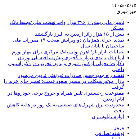
۱۴۰۵/۰۵/۱۵
خبر فوری
تأمین مالی بیش از ۳۹۶ هزار واحد نهضت ملی توسط بانک
مسکن
بیش از ۱۵ هزار زائر اربعین به البرز بازگشتند
تمدید اجرای همزمان دو ویرایش مبحث ۱۹ مقررات ملی
ساختمان تا پایان سال
عملیات بازار باز؛ اهرم پولی بانک مرکزی برای مهار تورم
انواع قاب بندی دیوار با گچبری پیش ساخته پلی یورتان
دکارت؛ تحولی لوکس، فوری و بدون تخریب در دکوراسیون
داخلی
نقشه راه جدید جهش صادرات غیرنفتی تدوین می‌شود
بازار موتورسیکلت در مسیر صعود قیمت؛ تعمیر جای خرید را
گرفت
ممنوعیت رجیستری تلفن همراه و خروج برخی خودروها در
ایام اربعین
محدودیت برق شهرک‌های صنعتی به یک روز در هفته کاهش
یافت
لوازم تابلوسازی
ورود
نوشته تصادفی