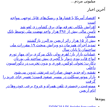
میلیونی مردم…
آخرین اخبار
اقتصاد آمریکا با فشارها و ریسک‌های قابل توجهی مواجه
است
افزایش پلکانی تعرفه بهای برق کشاورزی لغو شد
تأمین مالی بیش از ۳۹۶ هزار واحد نهضت ملی توسط بانک
مسکن
بیش از ۱۵ هزار زائر اربعین به البرز بازگشتند
تمدید اجرای همزمان دو ویرایش مبحث ۱۹ مقررات ملی
ساختمان تا پایان سال
عملیات بازار باز؛ اهرم پولی بانک مرکزی برای مهار تورم
انواع قاب بندی دیوار با گچبری پیش ساخته پلی یورتان
دکارت؛ تحولی لوکس، فوری و بدون تخریب در دکوراسیون
داخلی
نقشه راه جدید جهش صادرات غیرنفتی تدوین می‌شود
بازار موتورسیکلت در مسیر صعود قیمت؛ تعمیر جای خرید را
گرفت
ممنوعیت رجیستری تلفن همراه و خروج برخی خودروها در
ایام اربعین
پیوندها
DDPCHAIN freight forwarder