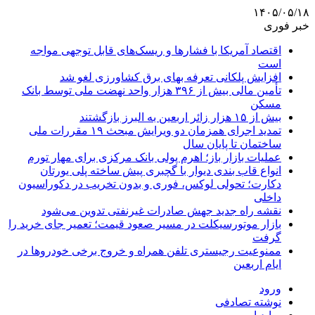
۱۴۰۵/۰۵/۱۸
خبر فوری
اقتصاد آمریکا با فشارها و ریسک‌های قابل توجهی مواجه
است
افزایش پلکانی تعرفه بهای برق کشاورزی لغو شد
تأمین مالی بیش از ۳۹۶ هزار واحد نهضت ملی توسط بانک
مسکن
بیش از ۱۵ هزار زائر اربعین به البرز بازگشتند
تمدید اجرای همزمان دو ویرایش مبحث ۱۹ مقررات ملی
ساختمان تا پایان سال
عملیات بازار باز؛ اهرم پولی بانک مرکزی برای مهار تورم
انواع قاب بندی دیوار با گچبری پیش ساخته پلی یورتان
دکارت؛ تحولی لوکس، فوری و بدون تخریب در دکوراسیون
داخلی
نقشه راه جدید جهش صادرات غیرنفتی تدوین می‌شود
بازار موتورسیکلت در مسیر صعود قیمت؛ تعمیر جای خرید را
گرفت
ممنوعیت رجیستری تلفن همراه و خروج برخی خودروها در
ایام اربعین
ورود
نوشته تصادفی