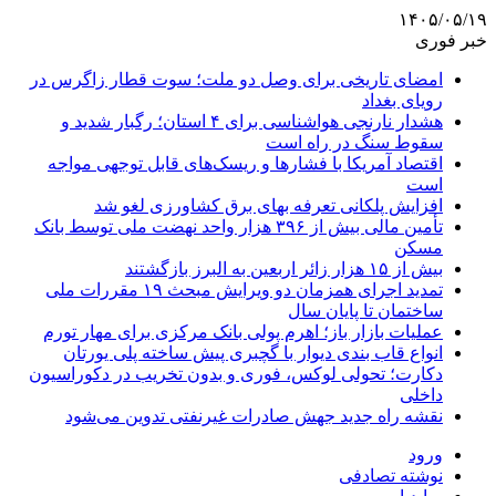
۱۴۰۵/۰۵/۱۹
خبر فوری
امضای تاریخی برای وصل دو ملت؛ سوت قطار زاگرس در
رویای بغداد
هشدار نارنجی هواشناسی برای ۴ استان؛ رگبار شدید و
سقوط سنگ در راه است
اقتصاد آمریکا با فشارها و ریسک‌های قابل توجهی مواجه
است
افزایش پلکانی تعرفه بهای برق کشاورزی لغو شد
تأمین مالی بیش از ۳۹۶ هزار واحد نهضت ملی توسط بانک
مسکن
بیش از ۱۵ هزار زائر اربعین به البرز بازگشتند
تمدید اجرای همزمان دو ویرایش مبحث ۱۹ مقررات ملی
ساختمان تا پایان سال
عملیات بازار باز؛ اهرم پولی بانک مرکزی برای مهار تورم
انواع قاب بندی دیوار با گچبری پیش ساخته پلی یورتان
دکارت؛ تحولی لوکس، فوری و بدون تخریب در دکوراسیون
داخلی
نقشه راه جدید جهش صادرات غیرنفتی تدوین می‌شود
ورود
نوشته تصادفی