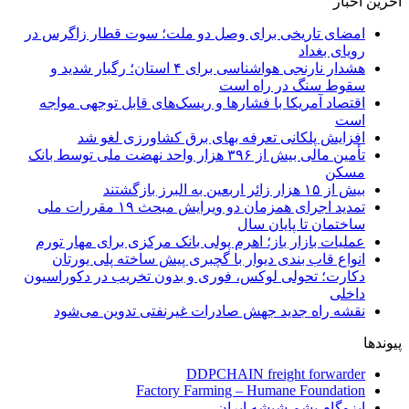
آخرین اخبار
امضای تاریخی برای وصل دو ملت؛ سوت قطار زاگرس در
رویای بغداد
هشدار نارنجی هواشناسی برای ۴ استان؛ رگبار شدید و
سقوط سنگ در راه است
اقتصاد آمریکا با فشارها و ریسک‌های قابل توجهی مواجه
است
افزایش پلکانی تعرفه بهای برق کشاورزی لغو شد
تأمین مالی بیش از ۳۹۶ هزار واحد نهضت ملی توسط بانک
مسکن
بیش از ۱۵ هزار زائر اربعین به البرز بازگشتند
تمدید اجرای همزمان دو ویرایش مبحث ۱۹ مقررات ملی
ساختمان تا پایان سال
عملیات بازار باز؛ اهرم پولی بانک مرکزی برای مهار تورم
انواع قاب بندی دیوار با گچبری پیش ساخته پلی یورتان
دکارت؛ تحولی لوکس، فوری و بدون تخریب در دکوراسیون
داخلی
نقشه راه جدید جهش صادرات غیرنفتی تدوین می‌شود
پیوندها
DDPCHAIN freight forwarder
Factory Farming – Humane Foundation
ایزوگام پشم شیشه ایران