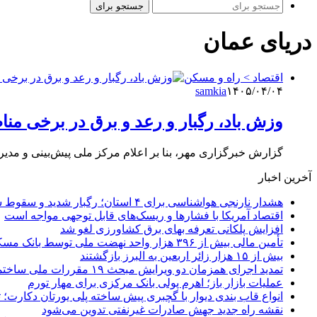
جستجو برای
دریای عمان
اقتصاد > راه و مسکن
samkia
۱۴۰۵/۰۴/۰۴
وزش باد، رگبار و رعد و برق در برخی مناطق طی ۵ 
گزارش خبرگزاری مهر، بنا بر اعلام مرکز ملی پیش‌بینی و مدیر
آخرین اخبار
هشدار نارنجی هواشناسی برای ۴ استان؛ رگبار شدید و سقوط سنگ در راه است
اقتصاد آمریکا با فشارها و ریسک‌های قابل توجهی مواجه است
افزایش پلکانی تعرفه بهای برق کشاورزی لغو شد
تأمین مالی بیش از ۳۹۶ هزار واحد نهضت ملی توسط بانک مسکن
بیش از ۱۵ هزار زائر اربعین به البرز بازگشتند
تمدید اجرای همزمان دو ویرایش مبحث ۱۹ مقررات ملی ساختمان تا پایان سال
عملیات بازار باز؛ اهرم پولی بانک مرکزی برای مهار تورم
انواع قاب بندی دیوار با گچبری پیش ساخته پلی یورتان دکارت
نقشه راه جدید جهش صادرات غیرنفتی تدوین می‌شود