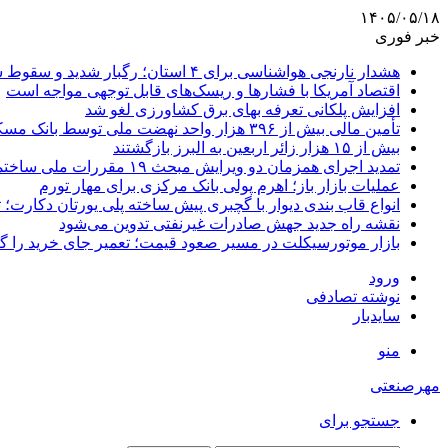
۱۴۰۵/۰۵/۱۸
خبر فوری
هشدار نارنجی هواشناسی برای ۴ استان؛ رگبار شدید و سقوط سنگ در راه است
اقتصاد آمریکا با فشارها و ریسک‌های قابل توجهی مواجه است
افزایش پلکانی تعرفه بهای برق کشاورزی لغو شد
تأمین مالی بیش از ۳۹۶ هزار واحد نهضت ملی توسط بانک مسکن
بیش از ۱۵ هزار زائر اربعین به البرز بازگشتند
تمدید اجرای همزمان دو ویرایش مبحث ۱۹ مقررات ملی ساختمان تا پایان سال
عملیات بازار باز؛ اهرم پولی بانک مرکزی برای مهار تورم
انواع قاب بندی دیوار با گچبری پیش ساخته پلی یورتان دکارت
نقشه راه جدید جهش صادرات غیرنفتی تدوین می‌شود
بازار موتورسیکلت در مسیر صعود قیمت؛ تعمیر جای خرید را 
ورود
نوشته تصادفی
سایدبار
منو
مهرصنعتی
جستجو برای