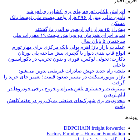
آخرین اخبار
افزایش پلکانی تعرفه بهای برق کشاورزی لغو شد
تأمین مالی بیش از ۳۹۶ هزار واحد نهضت ملی توسط بانک
مسکن
بیش از ۱۵ هزار زائر اربعین به البرز بازگشتند
تمدید اجرای همزمان دو ویرایش مبحث ۱۹ مقررات ملی
ساختمان تا پایان سال
عملیات بازار باز؛ اهرم پولی بانک مرکزی برای مهار تورم
انواع قاب بندی دیوار با گچبری پیش ساخته پلی یورتان
دکارت؛ تحولی لوکس، فوری و بدون تخریب در دکوراسیون
داخلی
نقشه راه جدید جهش صادرات غیرنفتی تدوین می‌شود
بازار موتورسیکلت در مسیر صعود قیمت؛ تعمیر جای خرید را
گرفت
ممنوعیت رجیستری تلفن همراه و خروج برخی خودروها در
ایام اربعین
محدودیت برق شهرک‌های صنعتی به یک روز در هفته کاهش
یافت
پیوندها
DDPCHAIN freight forwarder
Factory Farming – Humane Foundation
ایزوگام پشم شیشه ایران