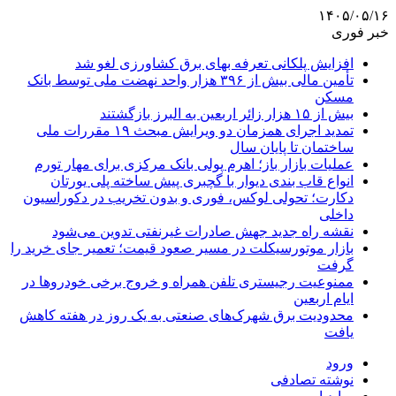
۱۴۰۵/۰۵/۱۶
خبر فوری
افزایش پلکانی تعرفه بهای برق کشاورزی لغو شد
تأمین مالی بیش از ۳۹۶ هزار واحد نهضت ملی توسط بانک
مسکن
بیش از ۱۵ هزار زائر اربعین به البرز بازگشتند
تمدید اجرای همزمان دو ویرایش مبحث ۱۹ مقررات ملی
ساختمان تا پایان سال
عملیات بازار باز؛ اهرم پولی بانک مرکزی برای مهار تورم
انواع قاب بندی دیوار با گچبری پیش ساخته پلی یورتان
دکارت؛ تحولی لوکس، فوری و بدون تخریب در دکوراسیون
داخلی
نقشه راه جدید جهش صادرات غیرنفتی تدوین می‌شود
بازار موتورسیکلت در مسیر صعود قیمت؛ تعمیر جای خرید را
گرفت
ممنوعیت رجیستری تلفن همراه و خروج برخی خودروها در
ایام اربعین
محدودیت برق شهرک‌های صنعتی به یک روز در هفته کاهش
یافت
ورود
نوشته تصادفی