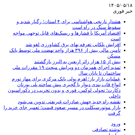
۱۴۰۵/۰۵/۱۸
خبر فوری
هشدار نارنجی هواشناسی برای ۴ استان؛ رگبار شدید و
سقوط سنگ در راه است
اقتصاد آمریکا با فشارها و ریسک‌های قابل توجهی مواجه
است
افزایش پلکانی تعرفه بهای برق کشاورزی لغو شد
تأمین مالی بیش از ۳۹۶ هزار واحد نهضت ملی توسط بانک
مسکن
بیش از ۱۵ هزار زائر اربعین به البرز بازگشتند
تمدید اجرای همزمان دو ویرایش مبحث ۱۹ مقررات ملی
ساختمان تا پایان سال
عملیات بازار باز؛ اهرم پولی بانک مرکزی برای مهار تورم
انواع قاب بندی دیوار با گچبری پیش ساخته پلی یورتان
دکارت؛ تحولی لوکس، فوری و بدون تخریب در دکوراسیون
داخلی
نقشه راه جدید جهش صادرات غیرنفتی تدوین می‌شود
بازار موتورسیکلت در مسیر صعود قیمت؛ تعمیر جای خرید را
گرفت
ورود
نوشته تصادفی