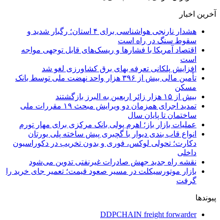
آخرین اخبار
هشدار نارنجی هواشناسی برای ۴ استان؛ رگبار شدید و
سقوط سنگ در راه است
اقتصاد آمریکا با فشارها و ریسک‌های قابل توجهی مواجه
است
افزایش پلکانی تعرفه بهای برق کشاورزی لغو شد
تأمین مالی بیش از ۳۹۶ هزار واحد نهضت ملی توسط بانک
مسکن
بیش از ۱۵ هزار زائر اربعین به البرز بازگشتند
تمدید اجرای همزمان دو ویرایش مبحث ۱۹ مقررات ملی
ساختمان تا پایان سال
عملیات بازار باز؛ اهرم پولی بانک مرکزی برای مهار تورم
انواع قاب بندی دیوار با گچبری پیش ساخته پلی یورتان
دکارت؛ تحولی لوکس، فوری و بدون تخریب در دکوراسیون
داخلی
نقشه راه جدید جهش صادرات غیرنفتی تدوین می‌شود
بازار موتورسیکلت در مسیر صعود قیمت؛ تعمیر جای خرید را
گرفت
پیوندها
DDPCHAIN freight forwarder