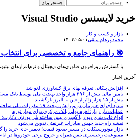
جستجو برای
خرید لایسنس Visual Studio
بازار و کسب و کار
محمد پرهام متقی
۱۴۰۴/۰۵/۰۱
🎯 راهنمای جامع و تخصصی برای انتخا
با گسترش روزافزون فناوری‌‌های دیجیتال و نرم‌افزارهای نیت
آخرین اخبار
افزایش پلکانی تعرفه بهای برق کشاورزی لغو شد
تأمین مالی بیش از ۳۹۶ هزار واحد نهضت ملی توسط بانک مسکن
بیش از ۱۵ هزار زائر اربعین به البرز بازگشتند
تمدید اجرای همزمان دو ویرایش مبحث ۱۹ مقررات ملی ساختمان تا پایان سال
عملیات بازار باز؛ اهرم پولی بانک مرکزی برای مهار تورم
انواع قاب بندی دیوار با گچبری پیش ساخته پلی یورتان دکارت
نقشه راه جدید جهش صادرات غیرنفتی تدوین می‌شود
بازار موتورسیکلت در مسیر صعود قیمت؛ تعمیر جای خرید را 
ممنوعیت رجیستری تلفن همراه و خروج برخی خودروها در ایام 