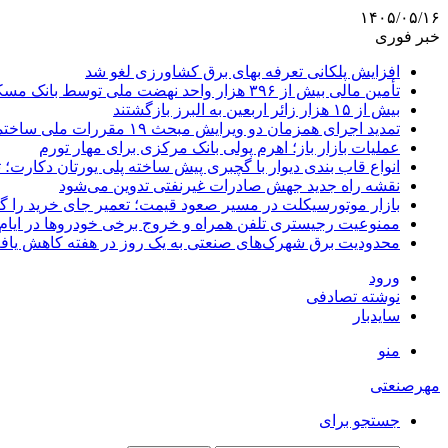
۱۴۰۵/۰۵/۱۶
خبر فوری
افزایش پلکانی تعرفه بهای برق کشاورزی لغو شد
تأمین مالی بیش از ۳۹۶ هزار واحد نهضت ملی توسط بانک مسکن
بیش از ۱۵ هزار زائر اربعین به البرز بازگشتند
تمدید اجرای همزمان دو ویرایش مبحث ۱۹ مقررات ملی ساختمان تا پایان سال
عملیات بازار باز؛ اهرم پولی بانک مرکزی برای مهار تورم
انواع قاب بندی دیوار با گچبری پیش ساخته پلی یورتان دکارت
نقشه راه جدید جهش صادرات غیرنفتی تدوین می‌شود
بازار موتورسیکلت در مسیر صعود قیمت؛ تعمیر جای خرید را 
ممنوعیت رجیستری تلفن همراه و خروج برخی خودروها در ایام 
محدودیت برق شهرک‌های صنعتی به یک روز در هفته کاهش یاف
ورود
نوشته تصادفی
سایدبار
منو
مهرصنعتی
جستجو برای