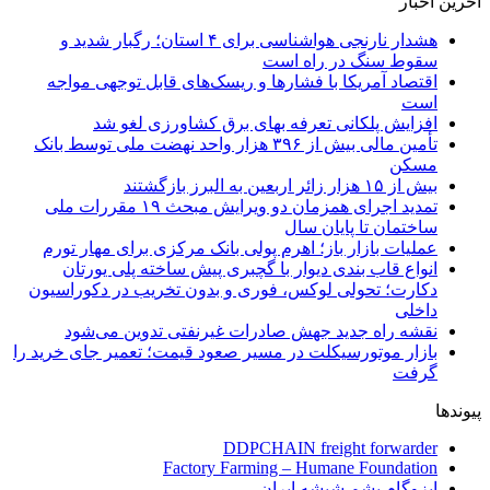
آخرین اخبار
هشدار نارنجی هواشناسی برای ۴ استان؛ رگبار شدید و
سقوط سنگ در راه است
اقتصاد آمریکا با فشارها و ریسک‌های قابل توجهی مواجه
است
افزایش پلکانی تعرفه بهای برق کشاورزی لغو شد
تأمین مالی بیش از ۳۹۶ هزار واحد نهضت ملی توسط بانک
مسکن
بیش از ۱۵ هزار زائر اربعین به البرز بازگشتند
تمدید اجرای همزمان دو ویرایش مبحث ۱۹ مقررات ملی
ساختمان تا پایان سال
عملیات بازار باز؛ اهرم پولی بانک مرکزی برای مهار تورم
انواع قاب بندی دیوار با گچبری پیش ساخته پلی یورتان
دکارت؛ تحولی لوکس، فوری و بدون تخریب در دکوراسیون
داخلی
نقشه راه جدید جهش صادرات غیرنفتی تدوین می‌شود
بازار موتورسیکلت در مسیر صعود قیمت؛ تعمیر جای خرید را
گرفت
پیوندها
DDPCHAIN freight forwarder
Factory Farming – Humane Foundation
ایزوگام پشم شیشه ایران