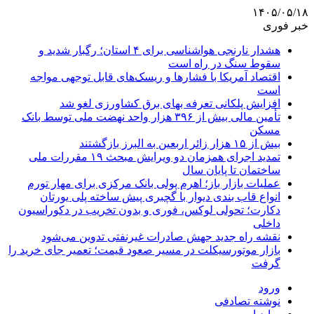
۱۴۰۵/۰۵/۱۸
خبر فوری
هشدار نارنجی هواشناسی برای ۴ استان؛ رگبار شدید و
سقوط سنگ در راه است
اقتصاد آمریکا با فشارها و ریسک‌های قابل توجهی مواجه
است
افزایش پلکانی تعرفه بهای برق کشاورزی لغو شد
تأمین مالی بیش از ۳۹۶ هزار واحد نهضت ملی توسط بانک
مسکن
بیش از ۱۵ هزار زائر اربعین به البرز بازگشتند
تمدید اجرای همزمان دو ویرایش مبحث ۱۹ مقررات ملی
ساختمان تا پایان سال
عملیات بازار باز؛ اهرم پولی بانک مرکزی برای مهار تورم
انواع قاب بندی دیوار با گچبری پیش ساخته پلی یورتان
دکارت؛ تحولی لوکس، فوری و بدون تخریب در دکوراسیون
داخلی
نقشه راه جدید جهش صادرات غیرنفتی تدوین می‌شود
بازار موتورسیکلت در مسیر صعود قیمت؛ تعمیر جای خرید را
گرفت
ورود
نوشته تصادفی