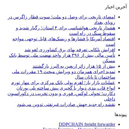
آخرین اخبار
امضای تاریخی برای وصل دو ملت؛ سوت قطار زاگرس در
رویای بغداد
هشدار نارنجی هواشناسی برای ۴ استان؛ رگبار شدید و
سقوط سنگ در راه است
اقتصاد آمریکا با فشارها و ریسک‌های قابل توجهی مواجه
است
افزایش پلکانی تعرفه بهای برق کشاورزی لغو شد
تأمین مالی بیش از ۳۹۶ هزار واحد نهضت ملی توسط بانک
مسکن
بیش از ۱۵ هزار زائر اربعین به البرز بازگشتند
تمدید اجرای همزمان دو ویرایش مبحث ۱۹ مقررات ملی
ساختمان تا پایان سال
عملیات بازار باز؛ اهرم پولی بانک مرکزی برای مهار تورم
انواع قاب بندی دیوار با گچبری پیش ساخته پلی یورتان
دکارت؛ تحولی لوکس، فوری و بدون تخریب در دکوراسیون
داخلی
نقشه راه جدید جهش صادرات غیرنفتی تدوین می‌شود
پیوندها
DDPCHAIN freight forwarder