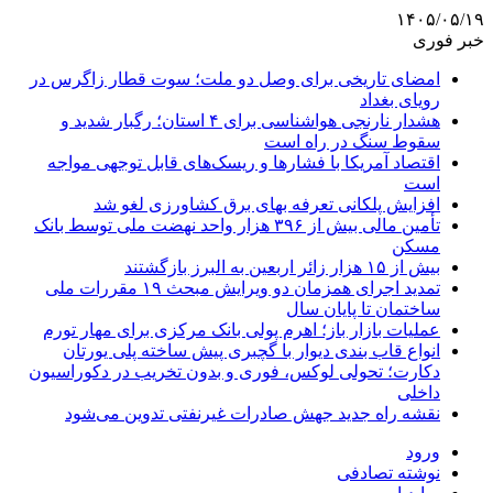
۱۴۰۵/۰۵/۱۹
خبر فوری
امضای تاریخی برای وصل دو ملت؛ سوت قطار زاگرس در
رویای بغداد
هشدار نارنجی هواشناسی برای ۴ استان؛ رگبار شدید و
سقوط سنگ در راه است
اقتصاد آمریکا با فشارها و ریسک‌های قابل توجهی مواجه
است
افزایش پلکانی تعرفه بهای برق کشاورزی لغو شد
تأمین مالی بیش از ۳۹۶ هزار واحد نهضت ملی توسط بانک
مسکن
بیش از ۱۵ هزار زائر اربعین به البرز بازگشتند
تمدید اجرای همزمان دو ویرایش مبحث ۱۹ مقررات ملی
ساختمان تا پایان سال
عملیات بازار باز؛ اهرم پولی بانک مرکزی برای مهار تورم
انواع قاب بندی دیوار با گچبری پیش ساخته پلی یورتان
دکارت؛ تحولی لوکس، فوری و بدون تخریب در دکوراسیون
داخلی
نقشه راه جدید جهش صادرات غیرنفتی تدوین می‌شود
ورود
نوشته تصادفی