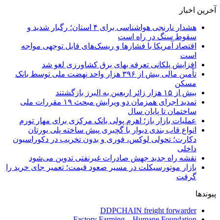
آخرین اخبار
هشدار نارنجی هواشناسی برای ۴ استان؛ رگبار شدید و
سقوط سنگ در راه است
اقتصاد آمریکا با فشارها و ریسک‌های قابل توجهی مواجه
است
افزایش پلکانی تعرفه بهای برق کشاورزی لغو شد
تأمین مالی بیش از ۳۹۶ هزار واحد نهضت ملی توسط بانک
مسکن
بیش از ۱۵ هزار زائر اربعین به البرز بازگشتند
تمدید اجرای همزمان دو ویرایش مبحث ۱۹ مقررات ملی
ساختمان تا پایان سال
عملیات بازار باز؛ اهرم پولی بانک مرکزی برای مهار تورم
انواع قاب بندی دیوار با گچبری پیش ساخته پلی یورتان
دکارت؛ تحولی لوکس، فوری و بدون تخریب در دکوراسیون
داخلی
نقشه راه جدید جهش صادرات غیرنفتی تدوین می‌شود
بازار موتورسیکلت در مسیر صعود قیمت؛ تعمیر جای خرید را
گرفت
پیوندها
DDPCHAIN freight forwarder
Factory Farming – Humane Foundation