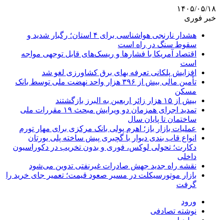
۱۴۰۵/۰۵/۱۸
خبر فوری
هشدار نارنجی هواشناسی برای ۴ استان؛ رگبار شدید و
سقوط سنگ در راه است
اقتصاد آمریکا با فشارها و ریسک‌های قابل توجهی مواجه
است
افزایش پلکانی تعرفه بهای برق کشاورزی لغو شد
تأمین مالی بیش از ۳۹۶ هزار واحد نهضت ملی توسط بانک
مسکن
بیش از ۱۵ هزار زائر اربعین به البرز بازگشتند
تمدید اجرای همزمان دو ویرایش مبحث ۱۹ مقررات ملی
ساختمان تا پایان سال
عملیات بازار باز؛ اهرم پولی بانک مرکزی برای مهار تورم
انواع قاب بندی دیوار با گچبری پیش ساخته پلی یورتان
دکارت؛ تحولی لوکس، فوری و بدون تخریب در دکوراسیون
داخلی
نقشه راه جدید جهش صادرات غیرنفتی تدوین می‌شود
بازار موتورسیکلت در مسیر صعود قیمت؛ تعمیر جای خرید را
گرفت
ورود
نوشته تصادفی