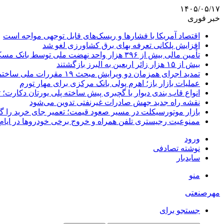
۱۴۰۵/۰۵/۱۷
خبر فوری
اقتصاد آمریکا با فشارها و ریسک‌های قابل توجهی مواجه است
افزایش پلکانی تعرفه بهای برق کشاورزی لغو شد
تأمین مالی بیش از ۳۹۶ هزار واحد نهضت ملی توسط بانک مسکن
بیش از ۱۵ هزار زائر اربعین به البرز بازگشتند
تمدید اجرای همزمان دو ویرایش مبحث ۱۹ مقررات ملی ساختمان تا پایان سال
عملیات بازار باز؛ اهرم پولی بانک مرکزی برای مهار تورم
انواع قاب بندی دیوار با گچبری پیش ساخته پلی یورتان دکارت
نقشه راه جدید جهش صادرات غیرنفتی تدوین می‌شود
بازار موتورسیکلت در مسیر صعود قیمت؛ تعمیر جای خرید را 
ممنوعیت رجیستری تلفن همراه و خروج برخی خودروها در ایام 
ورود
نوشته تصادفی
سایدبار
منو
مهرصنعتی
جستجو برای