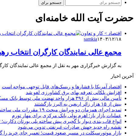
جستجو برای
حضرت آیت الله خامنه‌ای
اقتصاد > کار و تعاون
samkia
۱۴۰۳/۱۲/۱۸
مجمع عالی نمایندگان کارگران انتخاب رهب
به گزارش خبرگزاری مهر به نقل از مجمع عالی نمایندگان کار
آخرین اخبار
اقتصاد آمریکا با فشارها و ریسک‌های قابل توجهی مواجه است
افزایش پلکانی تعرفه بهای برق کشاورزی لغو شد
تأمین مالی بیش از ۳۹۶ هزار واحد نهضت ملی توسط بانک مسکن
بیش از ۱۵ هزار زائر اربعین به البرز بازگشتند
تمدید اجرای همزمان دو ویرایش مبحث ۱۹ مقررات ملی ساختمان تا پایان سال
عملیات بازار باز؛ اهرم پولی بانک مرکزی برای مهار تورم
انواع قاب بندی دیوار با گچبری پیش ساخته پلی یورتان دکارت
نقشه راه جدید جهش صادرات غیرنفتی تدوین می‌شود
بازار موتورسیکلت در مسیر صعود قیمت؛ تعمیر جای خرید را 