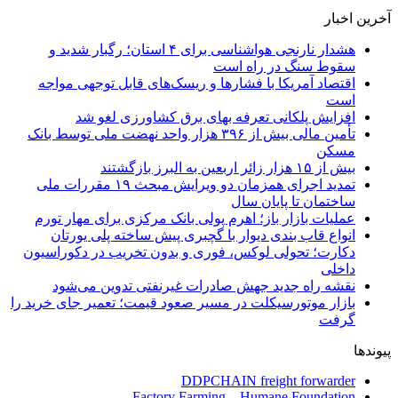
آخرین اخبار
هشدار نارنجی هواشناسی برای ۴ استان؛ رگبار شدید و
سقوط سنگ در راه است
اقتصاد آمریکا با فشارها و ریسک‌های قابل توجهی مواجه
است
افزایش پلکانی تعرفه بهای برق کشاورزی لغو شد
تأمین مالی بیش از ۳۹۶ هزار واحد نهضت ملی توسط بانک
مسکن
بیش از ۱۵ هزار زائر اربعین به البرز بازگشتند
تمدید اجرای همزمان دو ویرایش مبحث ۱۹ مقررات ملی
ساختمان تا پایان سال
عملیات بازار باز؛ اهرم پولی بانک مرکزی برای مهار تورم
انواع قاب بندی دیوار با گچبری پیش ساخته پلی یورتان
دکارت؛ تحولی لوکس، فوری و بدون تخریب در دکوراسیون
داخلی
نقشه راه جدید جهش صادرات غیرنفتی تدوین می‌شود
بازار موتورسیکلت در مسیر صعود قیمت؛ تعمیر جای خرید را
گرفت
پیوندها
DDPCHAIN freight forwarder
Factory Farming – Humane Foundation