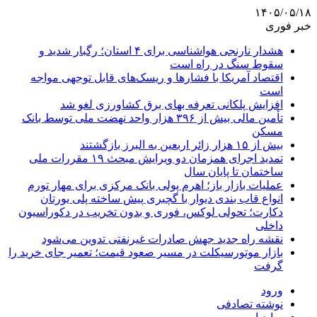
۱۴۰۵/۰۵/۱۸
خبر فوری
هشدار نارنجی هواشناسی برای ۴ استان؛ رگبار شدید و
سقوط سنگ در راه است
اقتصاد آمریکا با فشارها و ریسک‌های قابل توجهی مواجه
است
افزایش پلکانی تعرفه بهای برق کشاورزی لغو شد
تأمین مالی بیش از ۳۹۶ هزار واحد نهضت ملی توسط بانک
مسکن
بیش از ۱۵ هزار زائر اربعین به البرز بازگشتند
تمدید اجرای همزمان دو ویرایش مبحث ۱۹ مقررات ملی
ساختمان تا پایان سال
عملیات بازار باز؛ اهرم پولی بانک مرکزی برای مهار تورم
انواع قاب بندی دیوار با گچبری پیش ساخته پلی یورتان
دکارت؛ تحولی لوکس، فوری و بدون تخریب در دکوراسیون
داخلی
نقشه راه جدید جهش صادرات غیرنفتی تدوین می‌شود
بازار موتورسیکلت در مسیر صعود قیمت؛ تعمیر جای خرید را
گرفت
ورود
نوشته تصادفی