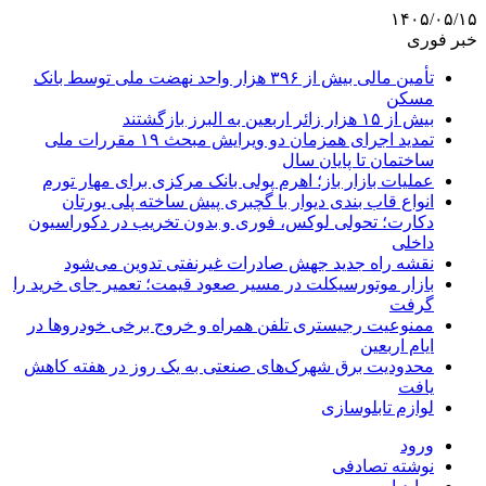
۱۴۰۵/۰۵/۱۵
خبر فوری
تأمین مالی بیش از ۳۹۶ هزار واحد نهضت ملی توسط بانک
مسکن
بیش از ۱۵ هزار زائر اربعین به البرز بازگشتند
تمدید اجرای همزمان دو ویرایش مبحث ۱۹ مقررات ملی
ساختمان تا پایان سال
عملیات بازار باز؛ اهرم پولی بانک مرکزی برای مهار تورم
انواع قاب بندی دیوار با گچبری پیش ساخته پلی یورتان
دکارت؛ تحولی لوکس، فوری و بدون تخریب در دکوراسیون
داخلی
نقشه راه جدید جهش صادرات غیرنفتی تدوین می‌شود
بازار موتورسیکلت در مسیر صعود قیمت؛ تعمیر جای خرید را
گرفت
ممنوعیت رجیستری تلفن همراه و خروج برخی خودروها در
ایام اربعین
محدودیت برق شهرک‌های صنعتی به یک روز در هفته کاهش
یافت
لوازم تابلوسازی
ورود
نوشته تصادفی