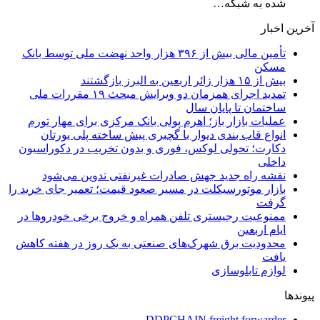
شده به شبکه…
آخرین اخبار
تأمین مالی بیش از ۳۹۶ هزار واحد نهضت ملی توسط بانک
مسکن
بیش از ۱۵ هزار زائر اربعین به البرز بازگشتند
تمدید اجرای همزمان دو ویرایش مبحث ۱۹ مقررات ملی
ساختمان تا پایان سال
عملیات بازار باز؛ اهرم پولی بانک مرکزی برای مهار تورم
انواع قاب بندی دیوار با گچبری پیش ساخته پلی یورتان
دکارت؛ تحولی لوکس، فوری و بدون تخریب در دکوراسیون
داخلی
نقشه راه جدید جهش صادرات غیرنفتی تدوین می‌شود
بازار موتورسیکلت در مسیر صعود قیمت؛ تعمیر جای خرید را
گرفت
ممنوعیت رجیستری تلفن همراه و خروج برخی خودروها در
ایام اربعین
محدودیت برق شهرک‌های صنعتی به یک روز در هفته کاهش
یافت
لوازم تابلوسازی
پیوندها
DDPCHAIN freight forwarder