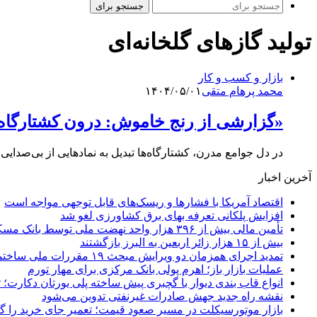
جستجو برای
تولید گازهای گلخانه‌ای
بازار و کسب و کار
محمد پرهام متقی
۱۴۰۴/۰۵/۰۱
«گزارشی از رنج خاموش: درون کشتارگاه‌
در دل جوامع مدرن، کشتارگاه‌ها تبدیل به نمادهایی از بی‌صدا
آخرین اخبار
اقتصاد آمریکا با فشارها و ریسک‌های قابل توجهی مواجه است
افزایش پلکانی تعرفه بهای برق کشاورزی لغو شد
تأمین مالی بیش از ۳۹۶ هزار واحد نهضت ملی توسط بانک مسکن
بیش از ۱۵ هزار زائر اربعین به البرز بازگشتند
تمدید اجرای همزمان دو ویرایش مبحث ۱۹ مقررات ملی ساختمان تا پایان سال
عملیات بازار باز؛ اهرم پولی بانک مرکزی برای مهار تورم
انواع قاب بندی دیوار با گچبری پیش ساخته پلی یورتان دکارت
نقشه راه جدید جهش صادرات غیرنفتی تدوین می‌شود
بازار موتورسیکلت در مسیر صعود قیمت؛ تعمیر جای خرید را 