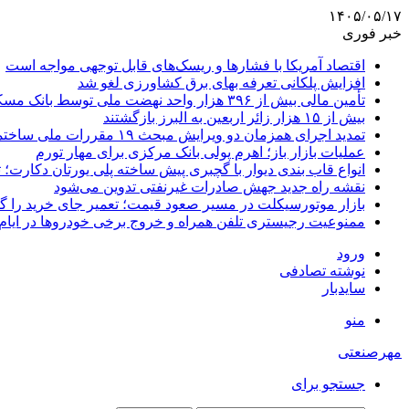
۱۴۰۵/۰۵/۱۷
خبر فوری
اقتصاد آمریکا با فشارها و ریسک‌های قابل توجهی مواجه است
افزایش پلکانی تعرفه بهای برق کشاورزی لغو شد
تأمین مالی بیش از ۳۹۶ هزار واحد نهضت ملی توسط بانک مسکن
بیش از ۱۵ هزار زائر اربعین به البرز بازگشتند
تمدید اجرای همزمان دو ویرایش مبحث ۱۹ مقررات ملی ساختمان تا پایان سال
عملیات بازار باز؛ اهرم پولی بانک مرکزی برای مهار تورم
انواع قاب بندی دیوار با گچبری پیش ساخته پلی یورتان دکارت
نقشه راه جدید جهش صادرات غیرنفتی تدوین می‌شود
بازار موتورسیکلت در مسیر صعود قیمت؛ تعمیر جای خرید را 
ممنوعیت رجیستری تلفن همراه و خروج برخی خودروها در ایام 
ورود
نوشته تصادفی
سایدبار
منو
مهرصنعتی
جستجو برای