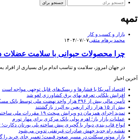
جستجو برای
تمپه
بازار و کسب و کار
محمد پرهام متقی
۱۴۰۴/۰۷/۰۷
چرا محصولات حیوانی با سلامت عضلات د
در جهان امروز، سلامت و تناسب اندام برای بسیاری از افراد به‌
آخرین اخبار
اقتصاد آمریکا با فشارها و ریسک‌های قابل توجهی مواجه است
افزایش پلکانی تعرفه بهای برق کشاورزی لغو شد
تأمین مالی بیش از ۳۹۶ هزار واحد نهضت ملی توسط بانک مسکن
بیش از ۱۵ هزار زائر اربعین به البرز بازگشتند
تمدید اجرای همزمان دو ویرایش مبحث ۱۹ مقررات ملی ساختمان تا پایان سال
عملیات بازار باز؛ اهرم پولی بانک مرکزی برای مهار تورم
انواع قاب بندی دیوار با گچبری پیش ساخته پلی یورتان دکارت
نقشه راه جدید جهش صادرات غیرنفتی تدوین می‌شود
بازار موتورسیکلت در مسیر صعود قیمت؛ تعمیر جای خرید را 