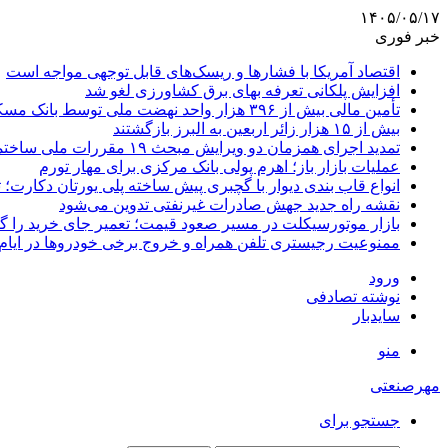
۱۴۰۵/۰۵/۱۷
خبر فوری
اقتصاد آمریکا با فشارها و ریسک‌های قابل توجهی مواجه است
افزایش پلکانی تعرفه بهای برق کشاورزی لغو شد
تأمین مالی بیش از ۳۹۶ هزار واحد نهضت ملی توسط بانک مسکن
بیش از ۱۵ هزار زائر اربعین به البرز بازگشتند
تمدید اجرای همزمان دو ویرایش مبحث ۱۹ مقررات ملی ساختمان تا پایان سال
عملیات بازار باز؛ اهرم پولی بانک مرکزی برای مهار تورم
انواع قاب بندی دیوار با گچبری پیش ساخته پلی یورتان دکارت
نقشه راه جدید جهش صادرات غیرنفتی تدوین می‌شود
بازار موتورسیکلت در مسیر صعود قیمت؛ تعمیر جای خرید را 
ممنوعیت رجیستری تلفن همراه و خروج برخی خودروها در ایام 
ورود
نوشته تصادفی
سایدبار
منو
مهرصنعتی
جستجو برای