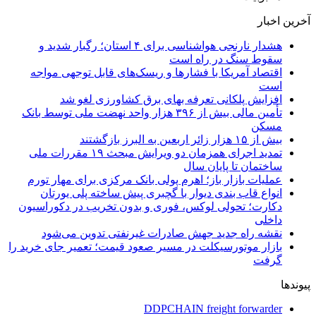
آخرین اخبار
هشدار نارنجی هواشناسی برای ۴ استان؛ رگبار شدید و
سقوط سنگ در راه است
اقتصاد آمریکا با فشارها و ریسک‌های قابل توجهی مواجه
است
افزایش پلکانی تعرفه بهای برق کشاورزی لغو شد
تأمین مالی بیش از ۳۹۶ هزار واحد نهضت ملی توسط بانک
مسکن
بیش از ۱۵ هزار زائر اربعین به البرز بازگشتند
تمدید اجرای همزمان دو ویرایش مبحث ۱۹ مقررات ملی
ساختمان تا پایان سال
عملیات بازار باز؛ اهرم پولی بانک مرکزی برای مهار تورم
انواع قاب بندی دیوار با گچبری پیش ساخته پلی یورتان
دکارت؛ تحولی لوکس، فوری و بدون تخریب در دکوراسیون
داخلی
نقشه راه جدید جهش صادرات غیرنفتی تدوین می‌شود
بازار موتورسیکلت در مسیر صعود قیمت؛ تعمیر جای خرید را
گرفت
پیوندها
DDPCHAIN freight forwarder