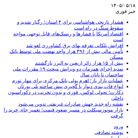
۱۴۰۵/۰۵/۱۸
خبر فوری
هشدار نارنجی هواشناسی برای ۴ استان؛ رگبار شدید و
سقوط سنگ در راه است
اقتصاد آمریکا با فشارها و ریسک‌های قابل توجهی مواجه
است
افزایش پلکانی تعرفه بهای برق کشاورزی لغو شد
تأمین مالی بیش از ۳۹۶ هزار واحد نهضت ملی توسط بانک
مسکن
بیش از ۱۵ هزار زائر اربعین به البرز بازگشتند
تمدید اجرای همزمان دو ویرایش مبحث ۱۹ مقررات ملی
ساختمان تا پایان سال
عملیات بازار باز؛ اهرم پولی بانک مرکزی برای مهار تورم
انواع قاب بندی دیوار با گچبری پیش ساخته پلی یورتان
دکارت؛ تحولی لوکس، فوری و بدون تخریب در دکوراسیون
داخلی
نقشه راه جدید جهش صادرات غیرنفتی تدوین می‌شود
بازار موتورسیکلت در مسیر صعود قیمت؛ تعمیر جای خرید را
گرفت
ورود
نوشته تصادفی