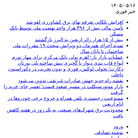
۱۴۰۵/۰۵/۱۶
خبر فوری
افزایش پلکانی تعرفه بهای برق کشاورزی لغو شد
تأمین مالی بیش از ۳۹۶ هزار واحد نهضت ملی توسط بانک
مسکن
بیش از ۱۵ هزار زائر اربعین به البرز بازگشتند
تمدید اجرای همزمان دو ویرایش مبحث ۱۹ مقررات ملی
ساختمان تا پایان سال
عملیات بازار باز؛ اهرم پولی بانک مرکزی برای مهار تورم
انواع قاب بندی دیوار با گچبری پیش ساخته پلی یورتان
دکارت؛ تحولی لوکس، فوری و بدون تخریب در دکوراسیون
داخلی
نقشه راه جدید جهش صادرات غیرنفتی تدوین می‌شود
بازار موتورسیکلت در مسیر صعود قیمت؛ تعمیر جای خرید را
گرفت
ممنوعیت رجیستری تلفن همراه و خروج برخی خودروها در
ایام اربعین
محدودیت برق شهرک‌های صنعتی به یک روز در هفته کاهش
یافت
ورود
نوشته تصادفی