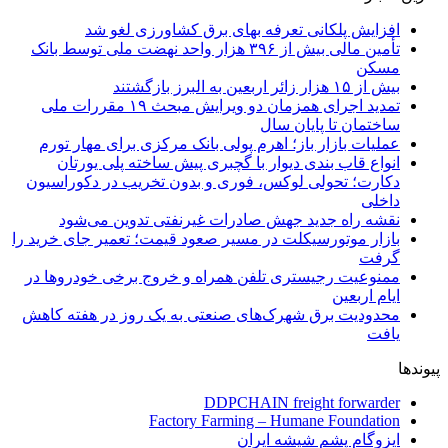
افزایش پلکانی تعرفه بهای برق کشاورزی لغو شد
تأمین مالی بیش از ۳۹۶ هزار واحد نهضت ملی توسط بانک
مسکن
بیش از ۱۵ هزار زائر اربعین به البرز بازگشتند
تمدید اجرای همزمان دو ویرایش مبحث ۱۹ مقررات ملی
ساختمان تا پایان سال
عملیات بازار باز؛ اهرم پولی بانک مرکزی برای مهار تورم
انواع قاب بندی دیوار با گچبری پیش ساخته پلی یورتان
دکارت؛ تحولی لوکس، فوری و بدون تخریب در دکوراسیون
داخلی
نقشه راه جدید جهش صادرات غیرنفتی تدوین می‌شود
بازار موتورسیکلت در مسیر صعود قیمت؛ تعمیر جای خرید را
گرفت
ممنوعیت رجیستری تلفن همراه و خروج برخی خودروها در
ایام اربعین
محدودیت برق شهرک‌های صنعتی به یک روز در هفته کاهش
یافت
پیوندها
DDPCHAIN freight forwarder
Factory Farming – Humane Foundation
ایزوگام پشم شیشه ایران