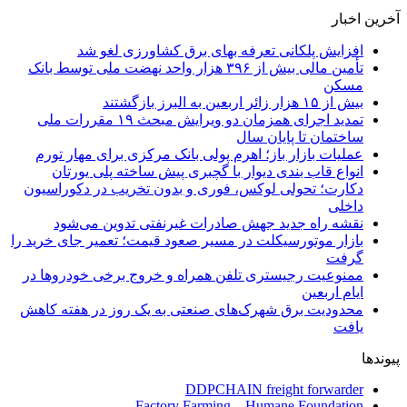
آخرین اخبار
افزایش پلکانی تعرفه بهای برق کشاورزی لغو شد
تأمین مالی بیش از ۳۹۶ هزار واحد نهضت ملی توسط بانک
مسکن
بیش از ۱۵ هزار زائر اربعین به البرز بازگشتند
تمدید اجرای همزمان دو ویرایش مبحث ۱۹ مقررات ملی
ساختمان تا پایان سال
عملیات بازار باز؛ اهرم پولی بانک مرکزی برای مهار تورم
انواع قاب بندی دیوار با گچبری پیش ساخته پلی یورتان
دکارت؛ تحولی لوکس، فوری و بدون تخریب در دکوراسیون
داخلی
نقشه راه جدید جهش صادرات غیرنفتی تدوین می‌شود
بازار موتورسیکلت در مسیر صعود قیمت؛ تعمیر جای خرید را
گرفت
ممنوعیت رجیستری تلفن همراه و خروج برخی خودروها در
ایام اربعین
محدودیت برق شهرک‌های صنعتی به یک روز در هفته کاهش
یافت
پیوندها
DDPCHAIN freight forwarder
Factory Farming – Humane Foundation