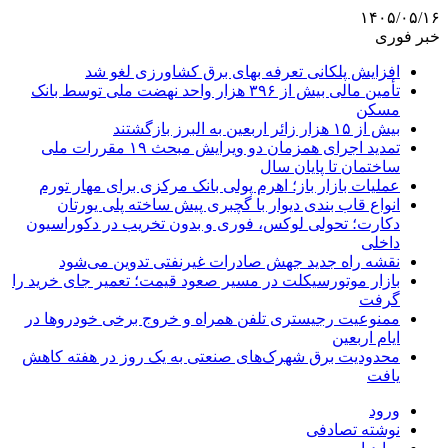
۱۴۰۵/۰۵/۱۶
خبر فوری
افزایش پلکانی تعرفه بهای برق کشاورزی لغو شد
تأمین مالی بیش از ۳۹۶ هزار واحد نهضت ملی توسط بانک
مسکن
بیش از ۱۵ هزار زائر اربعین به البرز بازگشتند
تمدید اجرای همزمان دو ویرایش مبحث ۱۹ مقررات ملی
ساختمان تا پایان سال
عملیات بازار باز؛ اهرم پولی بانک مرکزی برای مهار تورم
انواع قاب بندی دیوار با گچبری پیش ساخته پلی یورتان
دکارت؛ تحولی لوکس، فوری و بدون تخریب در دکوراسیون
داخلی
نقشه راه جدید جهش صادرات غیرنفتی تدوین می‌شود
بازار موتورسیکلت در مسیر صعود قیمت؛ تعمیر جای خرید را
گرفت
ممنوعیت رجیستری تلفن همراه و خروج برخی خودروها در
ایام اربعین
محدودیت برق شهرک‌های صنعتی به یک روز در هفته کاهش
یافت
ورود
نوشته تصادفی