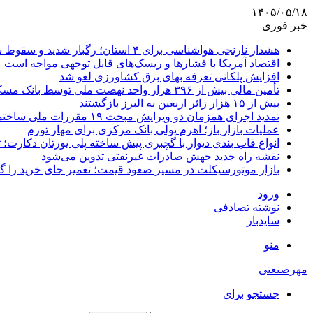
۱۴۰۵/۰۵/۱۸
خبر فوری
هشدار نارنجی هواشناسی برای ۴ استان؛ رگبار شدید و سقوط سنگ در راه است
اقتصاد آمریکا با فشارها و ریسک‌های قابل توجهی مواجه است
افزایش پلکانی تعرفه بهای برق کشاورزی لغو شد
تأمین مالی بیش از ۳۹۶ هزار واحد نهضت ملی توسط بانک مسکن
بیش از ۱۵ هزار زائر اربعین به البرز بازگشتند
تمدید اجرای همزمان دو ویرایش مبحث ۱۹ مقررات ملی ساختمان تا پایان سال
عملیات بازار باز؛ اهرم پولی بانک مرکزی برای مهار تورم
انواع قاب بندی دیوار با گچبری پیش ساخته پلی یورتان دکارت
نقشه راه جدید جهش صادرات غیرنفتی تدوین می‌شود
بازار موتورسیکلت در مسیر صعود قیمت؛ تعمیر جای خرید را 
ورود
نوشته تصادفی
سایدبار
منو
مهرصنعتی
جستجو برای