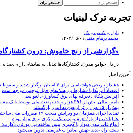
جستجو برای
تجربه ترک لبنیات
بازار و کسب و کار
محمد پرهام متقی
۱۴۰۴/۰۵/۰۱
«گزارشی از رنج خاموش: درون کشتارگاه‌
در دل جوامع مدرن، کشتارگاه‌ها تبدیل به نمادهایی از بی‌صدا
آخرین اخبار
هشدار نارنجی هواشناسی برای ۴ استان؛ رگبار شدید و سقوط سنگ در راه است
اقتصاد آمریکا با فشارها و ریسک‌های قابل توجهی مواجه است
افزایش پلکانی تعرفه بهای برق کشاورزی لغو شد
تأمین مالی بیش از ۳۹۶ هزار واحد نهضت ملی توسط بانک مسکن
بیش از ۱۵ هزار زائر اربعین به البرز بازگشتند
تمدید اجرای همزمان دو ویرایش مبحث ۱۹ مقررات ملی ساختمان تا پایان سال
عملیات بازار باز؛ اهرم پولی بانک مرکزی برای مهار تورم
انواع قاب بندی دیوار با گچبری پیش ساخته پلی یورتان دکارت
نقشه راه جدید جهش صادرات غیرنفتی تدوین می‌شود