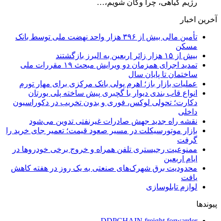
رژیم گیاهی، چرا وگان شویم،…
آخرین اخبار
تأمین مالی بیش از ۳۹۶ هزار واحد نهضت ملی توسط بانک
مسکن
بیش از ۱۵ هزار زائر اربعین به البرز بازگشتند
تمدید اجرای همزمان دو ویرایش مبحث ۱۹ مقررات ملی
ساختمان تا پایان سال
عملیات بازار باز؛ اهرم پولی بانک مرکزی برای مهار تورم
انواع قاب بندی دیوار با گچبری پیش ساخته پلی یورتان
دکارت؛ تحولی لوکس، فوری و بدون تخریب در دکوراسیون
داخلی
نقشه راه جدید جهش صادرات غیرنفتی تدوین می‌شود
بازار موتورسیکلت در مسیر صعود قیمت؛ تعمیر جای خرید را
گرفت
ممنوعیت رجیستری تلفن همراه و خروج برخی خودروها در
ایام اربعین
محدودیت برق شهرک‌های صنعتی به یک روز در هفته کاهش
یافت
لوازم تابلوسازی
پیوندها
DDPCHAIN freight forwarder