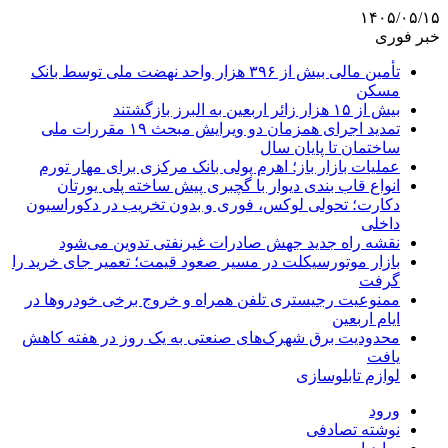
۱۴۰۵/۰۵/۱۵
خبر فوری
تأمین مالی بیش از ۳۹۶ هزار واحد نهضت ملی توسط بانک
مسکن
بیش از ۱۵ هزار زائر اربعین به البرز بازگشتند
تمدید اجرای همزمان دو ویرایش مبحث ۱۹ مقررات ملی
ساختمان تا پایان سال
عملیات بازار باز؛ اهرم پولی بانک مرکزی برای مهار تورم
انواع قاب بندی دیوار با گچبری پیش ساخته پلی یورتان
دکارت؛ تحولی لوکس، فوری و بدون تخریب در دکوراسیون
داخلی
نقشه راه جدید جهش صادرات غیرنفتی تدوین می‌شود
بازار موتورسیکلت در مسیر صعود قیمت؛ تعمیر جای خرید را
گرفت
ممنوعیت رجیستری تلفن همراه و خروج برخی خودروها در
ایام اربعین
محدودیت برق شهرک‌های صنعتی به یک روز در هفته کاهش
یافت
لوازم تابلوسازی
ورود
نوشته تصادفی