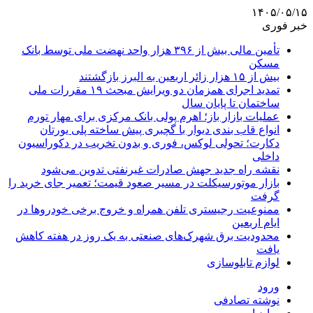
۱۴۰۵/۰۵/۱۵
خبر فوری
تأمین مالی بیش از ۳۹۶ هزار واحد نهضت ملی توسط بانک
مسکن
بیش از ۱۵ هزار زائر اربعین به البرز بازگشتند
تمدید اجرای همزمان دو ویرایش مبحث ۱۹ مقررات ملی
ساختمان تا پایان سال
عملیات بازار باز؛ اهرم پولی بانک مرکزی برای مهار تورم
انواع قاب بندی دیوار با گچبری پیش ساخته پلی یورتان
دکارت؛ تحولی لوکس، فوری و بدون تخریب در دکوراسیون
داخلی
نقشه راه جدید جهش صادرات غیرنفتی تدوین می‌شود
بازار موتورسیکلت در مسیر صعود قیمت؛ تعمیر جای خرید را
گرفت
ممنوعیت رجیستری تلفن همراه و خروج برخی خودروها در
ایام اربعین
محدودیت برق شهرک‌های صنعتی به یک روز در هفته کاهش
یافت
لوازم تابلوسازی
ورود
نوشته تصادفی