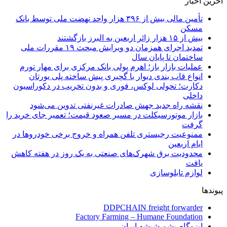
آخرین اخبار
تأمین مالی بیش از ۳۹۶ هزار واحد نهضت ملی توسط بانک
مسکن
بیش از ۱۵ هزار زائر اربعین به البرز بازگشتند
تمدید اجرای همزمان دو ویرایش مبحث ۱۹ مقررات ملی
ساختمان تا پایان سال
عملیات بازار باز؛ اهرم پولی بانک مرکزی برای مهار تورم
انواع قاب بندی دیوار با گچبری پیش ساخته پلی یورتان
دکارت؛ تحولی لوکس، فوری و بدون تخریب در دکوراسیون
داخلی
نقشه راه جدید جهش صادرات غیرنفتی تدوین می‌شود
بازار موتورسیکلت در مسیر صعود قیمت؛ تعمیر جای خرید را
گرفت
ممنوعیت رجیستری تلفن همراه و خروج برخی خودروها در
ایام اربعین
محدودیت برق شهرک‌های صنعتی به یک روز در هفته کاهش
یافت
لوازم تابلوسازی
پیوندها
DDPCHAIN freight forwarder
Factory Farming – Humane Foundation
ایزوگام پشم شیشه ایران