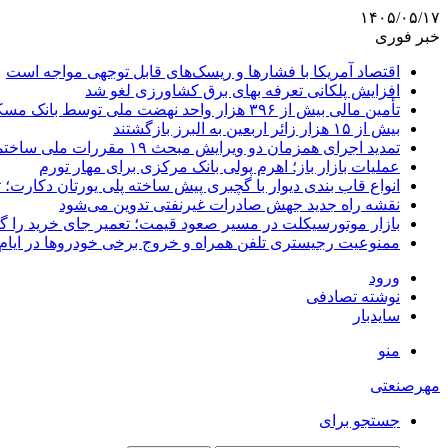
۱۴۰۵/۰۵/۱۷
خبر فوری
اقتصاد آمریکا با فشارها و ریسک‌های قابل توجهی مواجه است
افزایش پلکانی تعرفه بهای برق کشاورزی لغو شد
تأمین مالی بیش از ۳۹۶ هزار واحد نهضت ملی توسط بانک مسکن
بیش از ۱۵ هزار زائر اربعین به البرز بازگشتند
تمدید اجرای همزمان دو ویرایش مبحث ۱۹ مقررات ملی ساختمان تا پایان سال
عملیات بازار باز؛ اهرم پولی بانک مرکزی برای مهار تورم
انواع قاب بندی دیوار با گچبری پیش ساخته پلی یورتان دکارت
نقشه راه جدید جهش صادرات غیرنفتی تدوین می‌شود
بازار موتورسیکلت در مسیر صعود قیمت؛ تعمیر جای خرید را 
ممنوعیت رجیستری تلفن همراه و خروج برخی خودروها در ایام 
ورود
نوشته تصادفی
سایدبار
منو
مهرصنعتی
جستجو برای