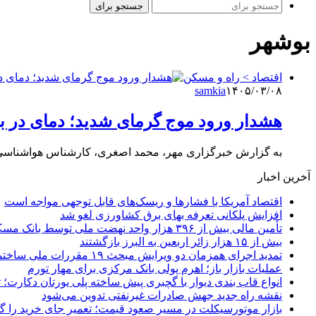
جستجو برای
بوشهر
اقتصاد > راه و مسکن
samkia
۱۴۰۵/۰۳/۰۸
هشدار ورود موج گرمای شدید؛ دمای در برخی نقاط 
به گزارش خبرگزاری مهر، محمد اصغری، کارشناس هواشناسی با تشر
آخرین اخبار
اقتصاد آمریکا با فشارها و ریسک‌های قابل توجهی مواجه است
افزایش پلکانی تعرفه بهای برق کشاورزی لغو شد
تأمین مالی بیش از ۳۹۶ هزار واحد نهضت ملی توسط بانک مسکن
بیش از ۱۵ هزار زائر اربعین به البرز بازگشتند
تمدید اجرای همزمان دو ویرایش مبحث ۱۹ مقررات ملی ساختمان تا پایان سال
عملیات بازار باز؛ اهرم پولی بانک مرکزی برای مهار تورم
انواع قاب بندی دیوار با گچبری پیش ساخته پلی یورتان دکارت
نقشه راه جدید جهش صادرات غیرنفتی تدوین می‌شود
بازار موتورسیکلت در مسیر صعود قیمت؛ تعمیر جای خرید را 