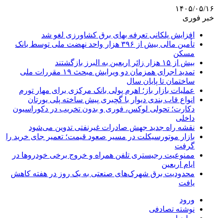
۱۴۰۵/۰۵/۱۶
خبر فوری
افزایش پلکانی تعرفه بهای برق کشاورزی لغو شد
تأمین مالی بیش از ۳۹۶ هزار واحد نهضت ملی توسط بانک
مسکن
بیش از ۱۵ هزار زائر اربعین به البرز بازگشتند
تمدید اجرای همزمان دو ویرایش مبحث ۱۹ مقررات ملی
ساختمان تا پایان سال
عملیات بازار باز؛ اهرم پولی بانک مرکزی برای مهار تورم
انواع قاب بندی دیوار با گچبری پیش ساخته پلی یورتان
دکارت؛ تحولی لوکس، فوری و بدون تخریب در دکوراسیون
داخلی
نقشه راه جدید جهش صادرات غیرنفتی تدوین می‌شود
بازار موتورسیکلت در مسیر صعود قیمت؛ تعمیر جای خرید را
گرفت
ممنوعیت رجیستری تلفن همراه و خروج برخی خودروها در
ایام اربعین
محدودیت برق شهرک‌های صنعتی به یک روز در هفته کاهش
یافت
ورود
نوشته تصادفی