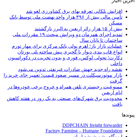
آخرین اخبار
افزایش پلکانی تعرفه بهای برق کشاورزی لغو شد
تأمین مالی بیش از ۳۹۶ هزار واحد نهضت ملی توسط بانک
مسکن
بیش از ۱۵ هزار زائر اربعین به البرز بازگشتند
تمدید اجرای همزمان دو ویرایش مبحث ۱۹ مقررات ملی
ساختمان تا پایان سال
عملیات بازار باز؛ اهرم پولی بانک مرکزی برای مهار تورم
انواع قاب بندی دیوار با گچبری پیش ساخته پلی یورتان
دکارت؛ تحولی لوکس، فوری و بدون تخریب در دکوراسیون
داخلی
نقشه راه جدید جهش صادرات غیرنفتی تدوین می‌شود
بازار موتورسیکلت در مسیر صعود قیمت؛ تعمیر جای خرید را
گرفت
ممنوعیت رجیستری تلفن همراه و خروج برخی خودروها در
ایام اربعین
محدودیت برق شهرک‌های صنعتی به یک روز در هفته کاهش
یافت
پیوندها
DDPCHAIN freight forwarder
Factory Farming – Humane Foundation
ایزوگام پشم شیشه ایران