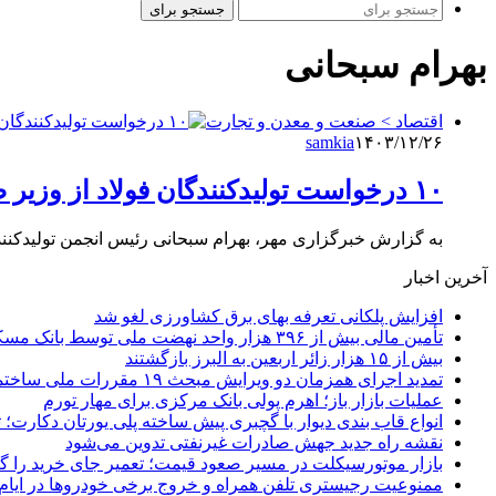
جستجو برای
بهرام سبحانی
اقتصاد > صنعت و معدن و تجارت
samkia
۱۴۰۳/۱۲/۲۶
۱۰ درخواست تولیدکنندگان فولاد از وزیر صمت در شرایط جنگی
به گزارش خبرگزاری مهر، بهرام سبحانی رئیس انجمن تولیدکنن
آخرین اخبار
افزایش پلکانی تعرفه بهای برق کشاورزی لغو شد
تأمین مالی بیش از ۳۹۶ هزار واحد نهضت ملی توسط بانک مسکن
بیش از ۱۵ هزار زائر اربعین به البرز بازگشتند
تمدید اجرای همزمان دو ویرایش مبحث ۱۹ مقررات ملی ساختمان تا پایان سال
عملیات بازار باز؛ اهرم پولی بانک مرکزی برای مهار تورم
انواع قاب بندی دیوار با گچبری پیش ساخته پلی یورتان دکارت
نقشه راه جدید جهش صادرات غیرنفتی تدوین می‌شود
بازار موتورسیکلت در مسیر صعود قیمت؛ تعمیر جای خرید را 
ممنوعیت رجیستری تلفن همراه و خروج برخی خودروها در ایام 