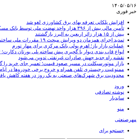
۱۴۰۵/۰۵/۱۶
خبر فوری
افزایش پلکانی تعرفه بهای برق کشاورزی لغو شد
تأمین مالی بیش از ۳۹۶ هزار واحد نهضت ملی توسط بانک مسکن
بیش از ۱۵ هزار زائر اربعین به البرز بازگشتند
تمدید اجرای همزمان دو ویرایش مبحث ۱۹ مقررات ملی ساختمان تا پایان سال
عملیات بازار باز؛ اهرم پولی بانک مرکزی برای مهار تورم
انواع قاب بندی دیوار با گچبری پیش ساخته پلی یورتان دکارت
نقشه راه جدید جهش صادرات غیرنفتی تدوین می‌شود
بازار موتورسیکلت در مسیر صعود قیمت؛ تعمیر جای خرید را 
ممنوعیت رجیستری تلفن همراه و خروج برخی خودروها در ایام 
محدودیت برق شهرک‌های صنعتی به یک روز در هفته کاهش یاف
ورود
نوشته تصادفی
سایدبار
منو
مهرصنعتی
جستجو برای