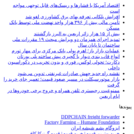
اقتصاد آمریکا با فشارها و ریسک‌های قابل توجهی مواجه
است
افزایش پلکانی تعرفه بهای برق کشاورزی لغو شد
تأمین مالی بیش از ۳۹۶ هزار واحد نهضت ملی توسط بانک
مسکن
بیش از ۱۵ هزار زائر اربعین به البرز بازگشتند
تمدید اجرای همزمان دو ویرایش مبحث ۱۹ مقررات ملی
ساختمان تا پایان سال
عملیات بازار باز؛ اهرم پولی بانک مرکزی برای مهار تورم
انواع قاب بندی دیوار با گچبری پیش ساخته پلی یورتان
دکارت؛ تحولی لوکس، فوری و بدون تخریب در دکوراسیون
داخلی
نقشه راه جدید جهش صادرات غیرنفتی تدوین می‌شود
بازار موتورسیکلت در مسیر صعود قیمت؛ تعمیر جای خرید را
گرفت
ممنوعیت رجیستری تلفن همراه و خروج برخی خودروها در
ایام اربعین
پیوندها
DDPCHAIN freight forwarder
Factory Farming – Humane Foundation
ایزوگام پشم شیشه ایران
خرید بهترین قهوه | خرید قهوه | قهوه گرنیکا کافی