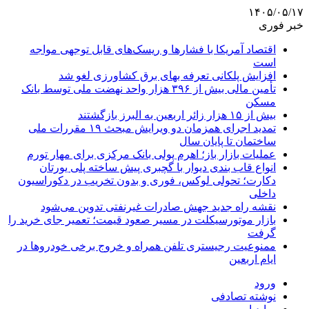
۱۴۰۵/۰۵/۱۷
خبر فوری
اقتصاد آمریکا با فشارها و ریسک‌های قابل توجهی مواجه
است
افزایش پلکانی تعرفه بهای برق کشاورزی لغو شد
تأمین مالی بیش از ۳۹۶ هزار واحد نهضت ملی توسط بانک
مسکن
بیش از ۱۵ هزار زائر اربعین به البرز بازگشتند
تمدید اجرای همزمان دو ویرایش مبحث ۱۹ مقررات ملی
ساختمان تا پایان سال
عملیات بازار باز؛ اهرم پولی بانک مرکزی برای مهار تورم
انواع قاب بندی دیوار با گچبری پیش ساخته پلی یورتان
دکارت؛ تحولی لوکس، فوری و بدون تخریب در دکوراسیون
داخلی
نقشه راه جدید جهش صادرات غیرنفتی تدوین می‌شود
بازار موتورسیکلت در مسیر صعود قیمت؛ تعمیر جای خرید را
گرفت
ممنوعیت رجیستری تلفن همراه و خروج برخی خودروها در
ایام اربعین
ورود
نوشته تصادفی