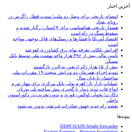
آخرین اخبار
امضای تاریخی برای وصل دو ملت؛ سوت قطار زاگرس در
رویای بغداد
هشدار نارنجی هواشناسی برای ۴ استان؛ رگبار شدید و
سقوط سنگ در راه است
اقتصاد آمریکا با فشارها و ریسک‌های قابل توجهی مواجه
است
افزایش پلکانی تعرفه بهای برق کشاورزی لغو شد
تأمین مالی بیش از ۳۹۶ هزار واحد نهضت ملی توسط بانک
مسکن
بیش از ۱۵ هزار زائر اربعین به البرز بازگشتند
تمدید اجرای همزمان دو ویرایش مبحث ۱۹ مقررات ملی
ساختمان تا پایان سال
عملیات بازار باز؛ اهرم پولی بانک مرکزی برای مهار تورم
انواع قاب بندی دیوار با گچبری پیش ساخته پلی یورتان
دکارت؛ تحولی لوکس، فوری و بدون تخریب در دکوراسیون
داخلی
نقشه راه جدید جهش صادرات غیرنفتی تدوین می‌شود
پیوندها
DDPCHAIN freight forwarder
Factory Farming – Humane Foundation