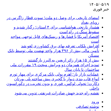
۱۴۰۵/۰۵/۱۹
خبر فوری
امضای تاریخی برای وصل دو ملت؛ سوت قطار زاگرس در
رویای بغداد
هشدار نارنجی هواشناسی برای ۴ استان؛ رگبار شدید و
سقوط سنگ در راه است
اقتصاد آمریکا با فشارها و ریسک‌های قابل توجهی مواجه
است
افزایش پلکانی تعرفه بهای برق کشاورزی لغو شد
تأمین مالی بیش از ۳۹۶ هزار واحد نهضت ملی توسط بانک
مسکن
بیش از ۱۵ هزار زائر اربعین به البرز بازگشتند
تمدید اجرای همزمان دو ویرایش مبحث ۱۹ مقررات ملی
ساختمان تا پایان سال
عملیات بازار باز؛ اهرم پولی بانک مرکزی برای مهار تورم
انواع قاب بندی دیوار با گچبری پیش ساخته پلی یورتان
دکارت؛ تحولی لوکس، فوری و بدون تخریب در دکوراسیون
داخلی
نقشه راه جدید جهش صادرات غیرنفتی تدوین می‌شود
ورود
نوشته تصادفی