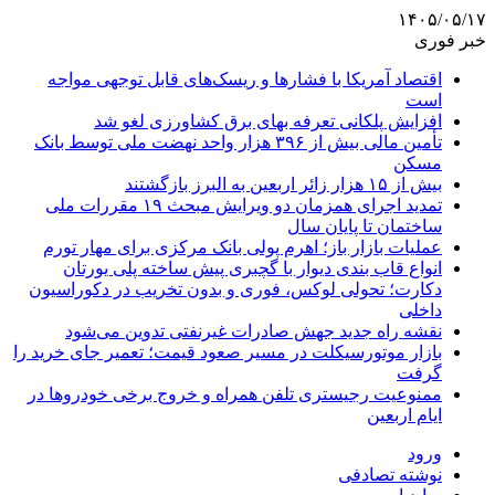
۱۴۰۵/۰۵/۱۷
خبر فوری
اقتصاد آمریکا با فشارها و ریسک‌های قابل توجهی مواجه
است
افزایش پلکانی تعرفه بهای برق کشاورزی لغو شد
تأمین مالی بیش از ۳۹۶ هزار واحد نهضت ملی توسط بانک
مسکن
بیش از ۱۵ هزار زائر اربعین به البرز بازگشتند
تمدید اجرای همزمان دو ویرایش مبحث ۱۹ مقررات ملی
ساختمان تا پایان سال
عملیات بازار باز؛ اهرم پولی بانک مرکزی برای مهار تورم
انواع قاب بندی دیوار با گچبری پیش ساخته پلی یورتان
دکارت؛ تحولی لوکس، فوری و بدون تخریب در دکوراسیون
داخلی
نقشه راه جدید جهش صادرات غیرنفتی تدوین می‌شود
بازار موتورسیکلت در مسیر صعود قیمت؛ تعمیر جای خرید را
گرفت
ممنوعیت رجیستری تلفن همراه و خروج برخی خودروها در
ایام اربعین
ورود
نوشته تصادفی