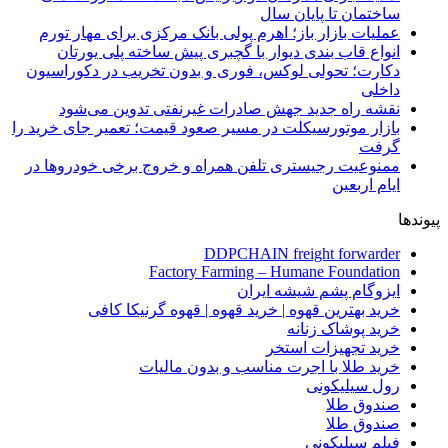
ساختمان تا پایان سال
عملیات بازار باز؛ اهرم پولی بانک مرکزی برای مهار تورم
انواع قاب بندی دیوار با گچبری پیش ساخته پلی یورتان
دکارت؛ تحولی لوکس، فوری و بدون تخریب در دکوراسیون
داخلی
نقشه راه جدید جهش صادرات غیرنفتی تدوین می‌شود
بازار موتورسیکلت در مسیر صعود قیمت؛ تعمیر جای خرید را
گرفت
ممنوعیت رجیستری تلفن همراه و خروج برخی خودروها در
ایام اربعین
پیوندها
DDPCHAIN freight forwarder
Factory Farming – Humane Foundation
ایزوگام پشم شیشه ایران
خرید بهترین قهوه | خرید قهوه | قهوه گرنیکا کافی
خرید پوشاک زنانه
خرید تجهیزات استخر
خرید طلا با اجرت مناسب و بدون مالیات
رول سیلیکونی
صندوق طلا
صندوق طلا
فیلم سیلیکونی