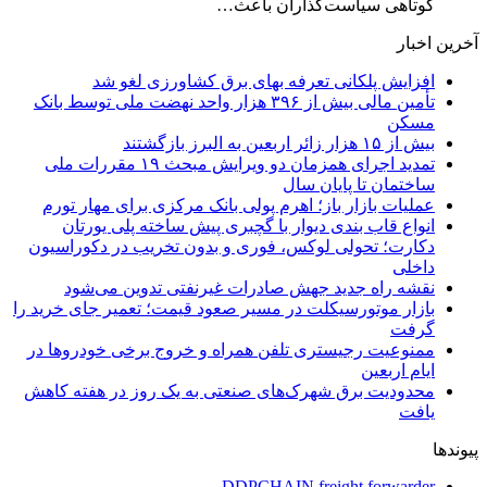
کوتاهی سیاست‌گذاران باعث…
آخرین اخبار
افزایش پلکانی تعرفه بهای برق کشاورزی لغو شد
تأمین مالی بیش از ۳۹۶ هزار واحد نهضت ملی توسط بانک
مسکن
بیش از ۱۵ هزار زائر اربعین به البرز بازگشتند
تمدید اجرای همزمان دو ویرایش مبحث ۱۹ مقررات ملی
ساختمان تا پایان سال
عملیات بازار باز؛ اهرم پولی بانک مرکزی برای مهار تورم
انواع قاب بندی دیوار با گچبری پیش ساخته پلی یورتان
دکارت؛ تحولی لوکس، فوری و بدون تخریب در دکوراسیون
داخلی
نقشه راه جدید جهش صادرات غیرنفتی تدوین می‌شود
بازار موتورسیکلت در مسیر صعود قیمت؛ تعمیر جای خرید را
گرفت
ممنوعیت رجیستری تلفن همراه و خروج برخی خودروها در
ایام اربعین
محدودیت برق شهرک‌های صنعتی به یک روز در هفته کاهش
یافت
پیوندها
DDPCHAIN freight forwarder