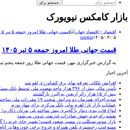
جستجو برای
بازار کامکس نیویورک
اقتصاد > اقتصاد جهان
samkia
۱۴۰۵/۰۴/۰۵
قیمت جهانی طلا امروز جمعه ۵ تیر ۱۴۰۵
به گزارش خبرگزاری مهر، قیمت جهانی طلا روز جمعه پنجم تیر ۱۴۰۵ در مسیر ثبت چهارمین کاهش هفتگی متوالی قرا
آخرین اخبار
افزایش پلکانی تعرفه بهای برق کشاورزی لغو شد
تأمین مالی بیش از ۳۹۶ هزار واحد نهضت ملی توسط بانک مسکن
بیش از ۱۵ هزار زائر اربعین به البرز بازگشتند
تمدید اجرای همزمان دو ویرایش مبحث ۱۹ مقررات ملی ساختمان تا پایان سال
عملیات بازار باز؛ اهرم پولی بانک مرکزی برای مهار تورم
انواع قاب بندی دیوار با گچبری پیش ساخته پلی یورتان دکارت
نقشه راه جدید جهش صادرات غیرنفتی تدوین می‌شود
بازار موتورسیکلت در مسیر صعود قیمت؛ تعمیر جای خرید را 
ممنوعیت رجیستری تلفن همراه و خروج برخی خودروها در ایام 