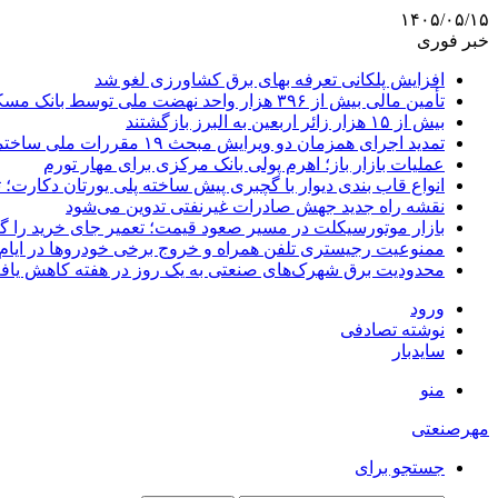
۱۴۰۵/۰۵/۱۵
خبر فوری
افزایش پلکانی تعرفه بهای برق کشاورزی لغو شد
تأمین مالی بیش از ۳۹۶ هزار واحد نهضت ملی توسط بانک مسکن
بیش از ۱۵ هزار زائر اربعین به البرز بازگشتند
تمدید اجرای همزمان دو ویرایش مبحث ۱۹ مقررات ملی ساختمان تا پایان سال
عملیات بازار باز؛ اهرم پولی بانک مرکزی برای مهار تورم
انواع قاب بندی دیوار با گچبری پیش ساخته پلی یورتان دکارت
نقشه راه جدید جهش صادرات غیرنفتی تدوین می‌شود
بازار موتورسیکلت در مسیر صعود قیمت؛ تعمیر جای خرید را 
ممنوعیت رجیستری تلفن همراه و خروج برخی خودروها در ایام 
محدودیت برق شهرک‌های صنعتی به یک روز در هفته کاهش یاف
ورود
نوشته تصادفی
سایدبار
منو
مهرصنعتی
جستجو برای