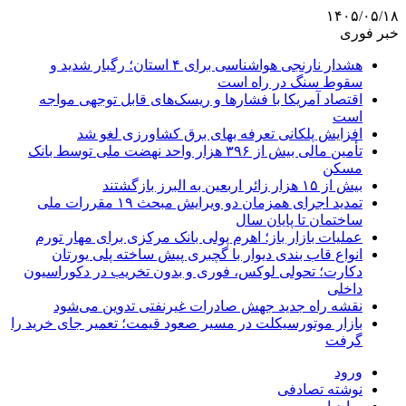
۱۴۰۵/۰۵/۱۸
خبر فوری
هشدار نارنجی هواشناسی برای ۴ استان؛ رگبار شدید و
سقوط سنگ در راه است
اقتصاد آمریکا با فشارها و ریسک‌های قابل توجهی مواجه
است
افزایش پلکانی تعرفه بهای برق کشاورزی لغو شد
تأمین مالی بیش از ۳۹۶ هزار واحد نهضت ملی توسط بانک
مسکن
بیش از ۱۵ هزار زائر اربعین به البرز بازگشتند
تمدید اجرای همزمان دو ویرایش مبحث ۱۹ مقررات ملی
ساختمان تا پایان سال
عملیات بازار باز؛ اهرم پولی بانک مرکزی برای مهار تورم
انواع قاب بندی دیوار با گچبری پیش ساخته پلی یورتان
دکارت؛ تحولی لوکس، فوری و بدون تخریب در دکوراسیون
داخلی
نقشه راه جدید جهش صادرات غیرنفتی تدوین می‌شود
بازار موتورسیکلت در مسیر صعود قیمت؛ تعمیر جای خرید را
گرفت
ورود
نوشته تصادفی