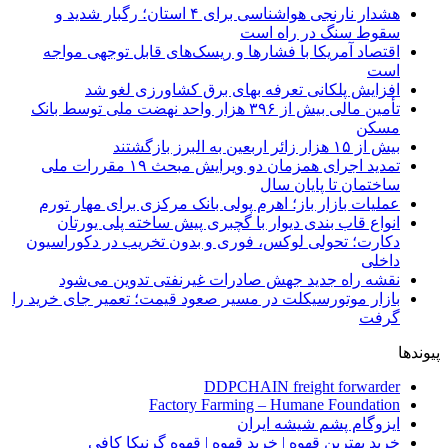
هشدار نارنجی هواشناسی برای ۴ استان؛ رگبار شدید و
سقوط سنگ در راه است
اقتصاد آمریکا با فشارها و ریسک‌های قابل توجهی مواجه
است
افزایش پلکانی تعرفه بهای برق کشاورزی لغو شد
تأمین مالی بیش از ۳۹۶ هزار واحد نهضت ملی توسط بانک
مسکن
بیش از ۱۵ هزار زائر اربعین به البرز بازگشتند
تمدید اجرای همزمان دو ویرایش مبحث ۱۹ مقررات ملی
ساختمان تا پایان سال
عملیات بازار باز؛ اهرم پولی بانک مرکزی برای مهار تورم
انواع قاب بندی دیوار با گچبری پیش ساخته پلی یورتان
دکارت؛ تحولی لوکس، فوری و بدون تخریب در دکوراسیون
داخلی
نقشه راه جدید جهش صادرات غیرنفتی تدوین می‌شود
بازار موتورسیکلت در مسیر صعود قیمت؛ تعمیر جای خرید را
گرفت
پیوندها
DDPCHAIN freight forwarder
Factory Farming – Humane Foundation
ایزوگام پشم شیشه ایران
خرید بهترین قهوه | خرید قهوه | قهوه گرنیکا کافی