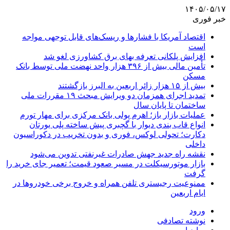
۱۴۰۵/۰۵/۱۷
خبر فوری
اقتصاد آمریکا با فشارها و ریسک‌های قابل توجهی مواجه
است
افزایش پلکانی تعرفه بهای برق کشاورزی لغو شد
تأمین مالی بیش از ۳۹۶ هزار واحد نهضت ملی توسط بانک
مسکن
بیش از ۱۵ هزار زائر اربعین به البرز بازگشتند
تمدید اجرای همزمان دو ویرایش مبحث ۱۹ مقررات ملی
ساختمان تا پایان سال
عملیات بازار باز؛ اهرم پولی بانک مرکزی برای مهار تورم
انواع قاب بندی دیوار با گچبری پیش ساخته پلی یورتان
دکارت؛ تحولی لوکس، فوری و بدون تخریب در دکوراسیون
داخلی
نقشه راه جدید جهش صادرات غیرنفتی تدوین می‌شود
بازار موتورسیکلت در مسیر صعود قیمت؛ تعمیر جای خرید را
گرفت
ممنوعیت رجیستری تلفن همراه و خروج برخی خودروها در
ایام اربعین
ورود
نوشته تصادفی