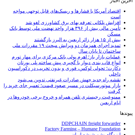
آخرین اخبار
اقتصاد آمریکا با فشارها و ریسک‌های قابل توجهی مواجه
است
افزایش پلکانی تعرفه بهای برق کشاورزی لغو شد
تأمین مالی بیش از ۳۹۶ هزار واحد نهضت ملی توسط بانک
مسکن
بیش از ۱۵ هزار زائر اربعین به البرز بازگشتند
تمدید اجرای همزمان دو ویرایش مبحث ۱۹ مقررات ملی
ساختمان تا پایان سال
عملیات بازار باز؛ اهرم پولی بانک مرکزی برای مهار تورم
انواع قاب بندی دیوار با گچبری پیش ساخته پلی یورتان
دکارت؛ تحولی لوکس، فوری و بدون تخریب در دکوراسیون
داخلی
نقشه راه جدید جهش صادرات غیرنفتی تدوین می‌شود
بازار موتورسیکلت در مسیر صعود قیمت؛ تعمیر جای خرید را
گرفت
ممنوعیت رجیستری تلفن همراه و خروج برخی خودروها در
ایام اربعین
پیوندها
DDPCHAIN freight forwarder
Factory Farming – Humane Foundation
ایزوگام پشم شیشه ایران