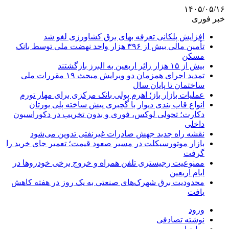
۱۴۰۵/۰۵/۱۶
خبر فوری
افزایش پلکانی تعرفه بهای برق کشاورزی لغو شد
تأمین مالی بیش از ۳۹۶ هزار واحد نهضت ملی توسط بانک
مسکن
بیش از ۱۵ هزار زائر اربعین به البرز بازگشتند
تمدید اجرای همزمان دو ویرایش مبحث ۱۹ مقررات ملی
ساختمان تا پایان سال
عملیات بازار باز؛ اهرم پولی بانک مرکزی برای مهار تورم
انواع قاب بندی دیوار با گچبری پیش ساخته پلی یورتان
دکارت؛ تحولی لوکس، فوری و بدون تخریب در دکوراسیون
داخلی
نقشه راه جدید جهش صادرات غیرنفتی تدوین می‌شود
بازار موتورسیکلت در مسیر صعود قیمت؛ تعمیر جای خرید را
گرفت
ممنوعیت رجیستری تلفن همراه و خروج برخی خودروها در
ایام اربعین
محدودیت برق شهرک‌های صنعتی به یک روز در هفته کاهش
یافت
ورود
نوشته تصادفی