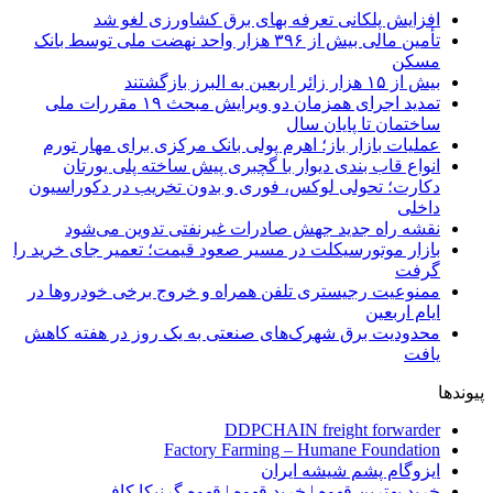
افزایش پلکانی تعرفه بهای برق کشاورزی لغو شد
تأمین مالی بیش از ۳۹۶ هزار واحد نهضت ملی توسط بانک
مسکن
بیش از ۱۵ هزار زائر اربعین به البرز بازگشتند
تمدید اجرای همزمان دو ویرایش مبحث ۱۹ مقررات ملی
ساختمان تا پایان سال
عملیات بازار باز؛ اهرم پولی بانک مرکزی برای مهار تورم
انواع قاب بندی دیوار با گچبری پیش ساخته پلی یورتان
دکارت؛ تحولی لوکس، فوری و بدون تخریب در دکوراسیون
داخلی
نقشه راه جدید جهش صادرات غیرنفتی تدوین می‌شود
بازار موتورسیکلت در مسیر صعود قیمت؛ تعمیر جای خرید را
گرفت
ممنوعیت رجیستری تلفن همراه و خروج برخی خودروها در
ایام اربعین
محدودیت برق شهرک‌های صنعتی به یک روز در هفته کاهش
یافت
پیوندها
DDPCHAIN freight forwarder
Factory Farming – Humane Foundation
ایزوگام پشم شیشه ایران
خرید بهترین قهوه | خرید قهوه | قهوه گرنیکا کافی