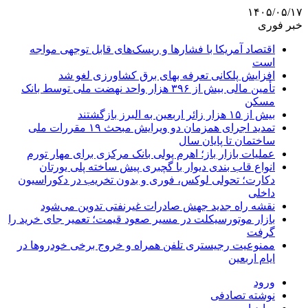
۱۴۰۵/۰۵/۱۷
خبر فوری
اقتصاد آمریکا با فشارها و ریسک‌های قابل توجهی مواجه
است
افزایش پلکانی تعرفه بهای برق کشاورزی لغو شد
تأمین مالی بیش از ۳۹۶ هزار واحد نهضت ملی توسط بانک
مسکن
بیش از ۱۵ هزار زائر اربعین به البرز بازگشتند
تمدید اجرای همزمان دو ویرایش مبحث ۱۹ مقررات ملی
ساختمان تا پایان سال
عملیات بازار باز؛ اهرم پولی بانک مرکزی برای مهار تورم
انواع قاب بندی دیوار با گچبری پیش ساخته پلی یورتان
دکارت؛ تحولی لوکس، فوری و بدون تخریب در دکوراسیون
داخلی
نقشه راه جدید جهش صادرات غیرنفتی تدوین می‌شود
بازار موتورسیکلت در مسیر صعود قیمت؛ تعمیر جای خرید را
گرفت
ممنوعیت رجیستری تلفن همراه و خروج برخی خودروها در
ایام اربعین
ورود
نوشته تصادفی