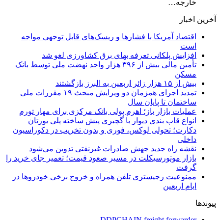
خارجه…
آخرین اخبار
اقتصاد آمریکا با فشارها و ریسک‌های قابل توجهی مواجه
است
افزایش پلکانی تعرفه بهای برق کشاورزی لغو شد
تأمین مالی بیش از ۳۹۶ هزار واحد نهضت ملی توسط بانک
مسکن
بیش از ۱۵ هزار زائر اربعین به البرز بازگشتند
تمدید اجرای همزمان دو ویرایش مبحث ۱۹ مقررات ملی
ساختمان تا پایان سال
عملیات بازار باز؛ اهرم پولی بانک مرکزی برای مهار تورم
انواع قاب بندی دیوار با گچبری پیش ساخته پلی یورتان
دکارت؛ تحولی لوکس، فوری و بدون تخریب در دکوراسیون
داخلی
نقشه راه جدید جهش صادرات غیرنفتی تدوین می‌شود
بازار موتورسیکلت در مسیر صعود قیمت؛ تعمیر جای خرید را
گرفت
ممنوعیت رجیستری تلفن همراه و خروج برخی خودروها در
ایام اربعین
پیوندها
DDPCHAIN freight forwarder