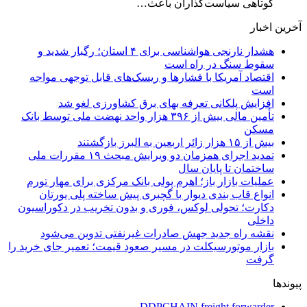
کوتاهی سیاست‌گذاران باعث…
آخرین اخبار
هشدار نارنجی هواشناسی برای ۴ استان؛ رگبار شدید و
سقوط سنگ در راه است
اقتصاد آمریکا با فشارها و ریسک‌های قابل توجهی مواجه
است
افزایش پلکانی تعرفه بهای برق کشاورزی لغو شد
تأمین مالی بیش از ۳۹۶ هزار واحد نهضت ملی توسط بانک
مسکن
بیش از ۱۵ هزار زائر اربعین به البرز بازگشتند
تمدید اجرای همزمان دو ویرایش مبحث ۱۹ مقررات ملی
ساختمان تا پایان سال
عملیات بازار باز؛ اهرم پولی بانک مرکزی برای مهار تورم
انواع قاب بندی دیوار با گچبری پیش ساخته پلی یورتان
دکارت؛ تحولی لوکس، فوری و بدون تخریب در دکوراسیون
داخلی
نقشه راه جدید جهش صادرات غیرنفتی تدوین می‌شود
بازار موتورسیکلت در مسیر صعود قیمت؛ تعمیر جای خرید را
گرفت
پیوندها
DDPCHAIN freight forwarder