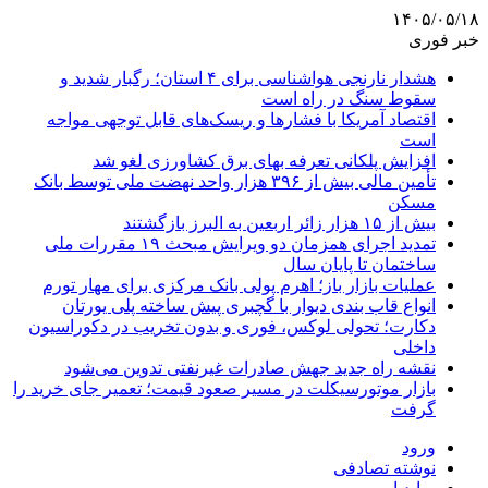
۱۴۰۵/۰۵/۱۸
خبر فوری
هشدار نارنجی هواشناسی برای ۴ استان؛ رگبار شدید و
سقوط سنگ در راه است
اقتصاد آمریکا با فشارها و ریسک‌های قابل توجهی مواجه
است
افزایش پلکانی تعرفه بهای برق کشاورزی لغو شد
تأمین مالی بیش از ۳۹۶ هزار واحد نهضت ملی توسط بانک
مسکن
بیش از ۱۵ هزار زائر اربعین به البرز بازگشتند
تمدید اجرای همزمان دو ویرایش مبحث ۱۹ مقررات ملی
ساختمان تا پایان سال
عملیات بازار باز؛ اهرم پولی بانک مرکزی برای مهار تورم
انواع قاب بندی دیوار با گچبری پیش ساخته پلی یورتان
دکارت؛ تحولی لوکس، فوری و بدون تخریب در دکوراسیون
داخلی
نقشه راه جدید جهش صادرات غیرنفتی تدوین می‌شود
بازار موتورسیکلت در مسیر صعود قیمت؛ تعمیر جای خرید را
گرفت
ورود
نوشته تصادفی