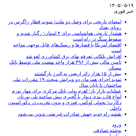
۱۴۰۵/۰۵/۱۹
خبر فوری
امضای تاریخی برای وصل دو ملت؛ سوت قطار زاگرس در
رویای بغداد
هشدار نارنجی هواشناسی برای ۴ استان؛ رگبار شدید و
سقوط سنگ در راه است
اقتصاد آمریکا با فشارها و ریسک‌های قابل توجهی مواجه
است
افزایش پلکانی تعرفه بهای برق کشاورزی لغو شد
تأمین مالی بیش از ۳۹۶ هزار واحد نهضت ملی توسط بانک
مسکن
بیش از ۱۵ هزار زائر اربعین به البرز بازگشتند
تمدید اجرای همزمان دو ویرایش مبحث ۱۹ مقررات ملی
ساختمان تا پایان سال
عملیات بازار باز؛ اهرم پولی بانک مرکزی برای مهار تورم
انواع قاب بندی دیوار با گچبری پیش ساخته پلی یورتان
دکارت؛ تحولی لوکس، فوری و بدون تخریب در دکوراسیون
داخلی
نقشه راه جدید جهش صادرات غیرنفتی تدوین می‌شود
ورود
نوشته تصادفی