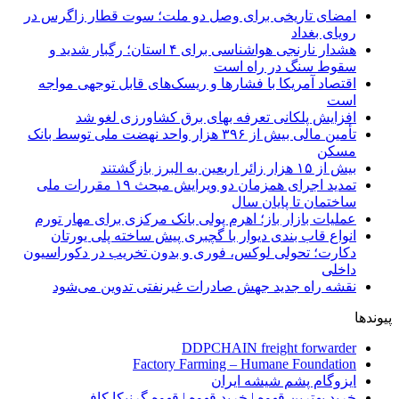
امضای تاریخی برای وصل دو ملت؛ سوت قطار زاگرس در
رویای بغداد
هشدار نارنجی هواشناسی برای ۴ استان؛ رگبار شدید و
سقوط سنگ در راه است
اقتصاد آمریکا با فشارها و ریسک‌های قابل توجهی مواجه
است
افزایش پلکانی تعرفه بهای برق کشاورزی لغو شد
تأمین مالی بیش از ۳۹۶ هزار واحد نهضت ملی توسط بانک
مسکن
بیش از ۱۵ هزار زائر اربعین به البرز بازگشتند
تمدید اجرای همزمان دو ویرایش مبحث ۱۹ مقررات ملی
ساختمان تا پایان سال
عملیات بازار باز؛ اهرم پولی بانک مرکزی برای مهار تورم
انواع قاب بندی دیوار با گچبری پیش ساخته پلی یورتان
دکارت؛ تحولی لوکس، فوری و بدون تخریب در دکوراسیون
داخلی
نقشه راه جدید جهش صادرات غیرنفتی تدوین می‌شود
پیوندها
DDPCHAIN freight forwarder
Factory Farming – Humane Foundation
ایزوگام پشم شیشه ایران
خرید بهترین قهوه | خرید قهوه | قهوه گرنیکا کافی