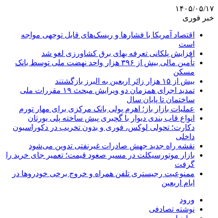
۱۴۰۵/۰۵/۱۷
خبر فوری
اقتصاد آمریکا با فشارها و ریسک‌های قابل توجهی مواجه
است
افزایش پلکانی تعرفه بهای برق کشاورزی لغو شد
تأمین مالی بیش از ۳۹۶ هزار واحد نهضت ملی توسط بانک
مسکن
بیش از ۱۵ هزار زائر اربعین به البرز بازگشتند
تمدید اجرای همزمان دو ویرایش مبحث ۱۹ مقررات ملی
ساختمان تا پایان سال
عملیات بازار باز؛ اهرم پولی بانک مرکزی برای مهار تورم
انواع قاب بندی دیوار با گچبری پیش ساخته پلی یورتان
دکارت؛ تحولی لوکس، فوری و بدون تخریب در دکوراسیون
داخلی
نقشه راه جدید جهش صادرات غیرنفتی تدوین می‌شود
بازار موتورسیکلت در مسیر صعود قیمت؛ تعمیر جای خرید را
گرفت
ممنوعیت رجیستری تلفن همراه و خروج برخی خودروها در
ایام اربعین
ورود
نوشته تصادفی