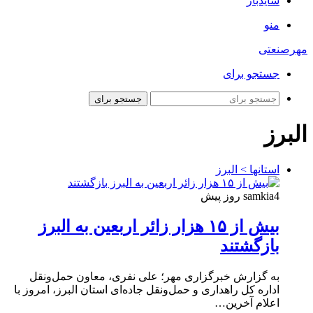
سایدبار
منو
مهرصنعتی
جستجو برای
جستجو برای
البرز
استانها > البرز
4 روز پیش
samkia
بیش از ۱۵ هزار زائر اربعین به البرز
بازگشتند
به گزارش خبرگزاری مهر؛ علی نفری، معاون حمل‌ونقل
اداره کل راهداری و حمل‌ونقل جاده‌ای استان البرز، امروز با
اعلام آخرین…