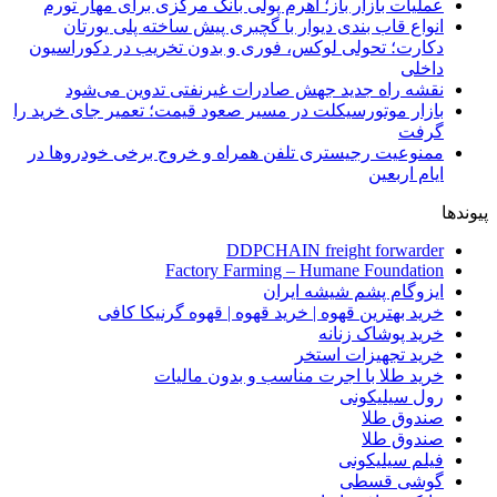
عملیات بازار باز؛ اهرم پولی بانک مرکزی برای مهار تورم
انواع قاب بندی دیوار با گچبری پیش ساخته پلی یورتان
دکارت؛ تحولی لوکس، فوری و بدون تخریب در دکوراسیون
داخلی
نقشه راه جدید جهش صادرات غیرنفتی تدوین می‌شود
بازار موتورسیکلت در مسیر صعود قیمت؛ تعمیر جای خرید را
گرفت
ممنوعیت رجیستری تلفن همراه و خروج برخی خودروها در
ایام اربعین
پیوندها
DDPCHAIN freight forwarder
Factory Farming – Humane Foundation
ایزوگام پشم شیشه ایران
خرید بهترین قهوه | خرید قهوه | قهوه گرنیکا کافی
خرید پوشاک زنانه
خرید تجهیزات استخر
خرید طلا با اجرت مناسب و بدون مالیات
رول سیلیکونی
صندوق طلا
صندوق طلا
فیلم سیلیکونی
گوشی قسطی