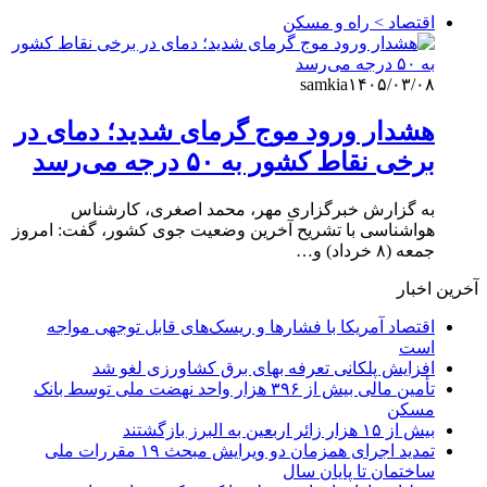
اقتصاد > راه و مسکن
samkia
۱۴۰۵/۰۳/۰۸
هشدار ورود موج گرمای شدید؛ دمای در
برخی نقاط کشور به ۵۰ درجه می‌رسد
به گزارش خبرگزاری مهر، محمد اصغری، کارشناس
هواشناسی با تشریح آخرین وضعیت جوی کشور، گفت: امروز
جمعه (۸ خرداد) و…
آخرین اخبار
اقتصاد آمریکا با فشارها و ریسک‌های قابل توجهی مواجه
است
افزایش پلکانی تعرفه بهای برق کشاورزی لغو شد
تأمین مالی بیش از ۳۹۶ هزار واحد نهضت ملی توسط بانک
مسکن
بیش از ۱۵ هزار زائر اربعین به البرز بازگشتند
تمدید اجرای همزمان دو ویرایش مبحث ۱۹ مقررات ملی
ساختمان تا پایان سال