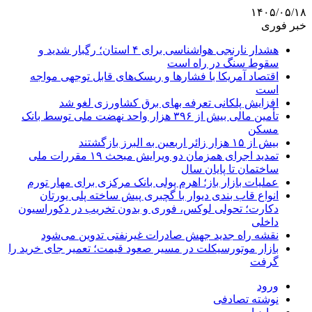
۱۴۰۵/۰۵/۱۸
خبر فوری
هشدار نارنجی هواشناسی برای ۴ استان؛ رگبار شدید و
سقوط سنگ در راه است
اقتصاد آمریکا با فشارها و ریسک‌های قابل توجهی مواجه
است
افزایش پلکانی تعرفه بهای برق کشاورزی لغو شد
تأمین مالی بیش از ۳۹۶ هزار واحد نهضت ملی توسط بانک
مسکن
بیش از ۱۵ هزار زائر اربعین به البرز بازگشتند
تمدید اجرای همزمان دو ویرایش مبحث ۱۹ مقررات ملی
ساختمان تا پایان سال
عملیات بازار باز؛ اهرم پولی بانک مرکزی برای مهار تورم
انواع قاب بندی دیوار با گچبری پیش ساخته پلی یورتان
دکارت؛ تحولی لوکس، فوری و بدون تخریب در دکوراسیون
داخلی
نقشه راه جدید جهش صادرات غیرنفتی تدوین می‌شود
بازار موتورسیکلت در مسیر صعود قیمت؛ تعمیر جای خرید را
گرفت
ورود
نوشته تصادفی