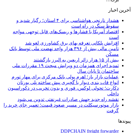
آخرین اخبار
هشدار نارنجی هواشناسی برای ۴ استان؛ رگبار شدید و
سقوط سنگ در راه است
اقتصاد آمریکا با فشارها و ریسک‌های قابل توجهی مواجه
است
افزایش پلکانی تعرفه بهای برق کشاورزی لغو شد
تأمین مالی بیش از ۳۹۶ هزار واحد نهضت ملی توسط بانک
مسکن
بیش از ۱۵ هزار زائر اربعین به البرز بازگشتند
تمدید اجرای همزمان دو ویرایش مبحث ۱۹ مقررات ملی
ساختمان تا پایان سال
عملیات بازار باز؛ اهرم پولی بانک مرکزی برای مهار تورم
انواع قاب بندی دیوار با گچبری پیش ساخته پلی یورتان
دکارت؛ تحولی لوکس، فوری و بدون تخریب در دکوراسیون
داخلی
نقشه راه جدید جهش صادرات غیرنفتی تدوین می‌شود
بازار موتورسیکلت در مسیر صعود قیمت؛ تعمیر جای خرید را
گرفت
پیوندها
DDPCHAIN freight forwarder