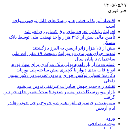
۱۴۰۵/۰۵/۱۷
خبر فوری
اقتصاد آمریکا با فشارها و ریسک‌های قابل توجهی مواجه
است
افزایش پلکانی تعرفه بهای برق کشاورزی لغو شد
تأمین مالی بیش از ۳۹۶ هزار واحد نهضت ملی توسط بانک
مسکن
بیش از ۱۵ هزار زائر اربعین به البرز بازگشتند
تمدید اجرای همزمان دو ویرایش مبحث ۱۹ مقررات ملی
ساختمان تا پایان سال
عملیات بازار باز؛ اهرم پولی بانک مرکزی برای مهار تورم
انواع قاب بندی دیوار با گچبری پیش ساخته پلی یورتان
دکارت؛ تحولی لوکس، فوری و بدون تخریب در دکوراسیون
داخلی
نقشه راه جدید جهش صادرات غیرنفتی تدوین می‌شود
بازار موتورسیکلت در مسیر صعود قیمت؛ تعمیر جای خرید را
گرفت
ممنوعیت رجیستری تلفن همراه و خروج برخی خودروها در
ایام اربعین
ورود
نوشته تصادفی