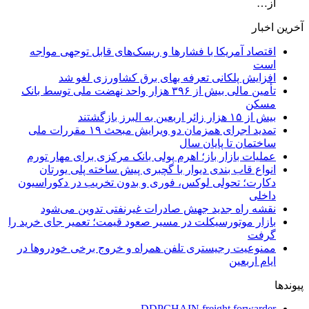
از…
آخرین اخبار
اقتصاد آمریکا با فشارها و ریسک‌های قابل توجهی مواجه
است
افزایش پلکانی تعرفه بهای برق کشاورزی لغو شد
تأمین مالی بیش از ۳۹۶ هزار واحد نهضت ملی توسط بانک
مسکن
بیش از ۱۵ هزار زائر اربعین به البرز بازگشتند
تمدید اجرای همزمان دو ویرایش مبحث ۱۹ مقررات ملی
ساختمان تا پایان سال
عملیات بازار باز؛ اهرم پولی بانک مرکزی برای مهار تورم
انواع قاب بندی دیوار با گچبری پیش ساخته پلی یورتان
دکارت؛ تحولی لوکس، فوری و بدون تخریب در دکوراسیون
داخلی
نقشه راه جدید جهش صادرات غیرنفتی تدوین می‌شود
بازار موتورسیکلت در مسیر صعود قیمت؛ تعمیر جای خرید را
گرفت
ممنوعیت رجیستری تلفن همراه و خروج برخی خودروها در
ایام اربعین
پیوندها
DDPCHAIN freight forwarder