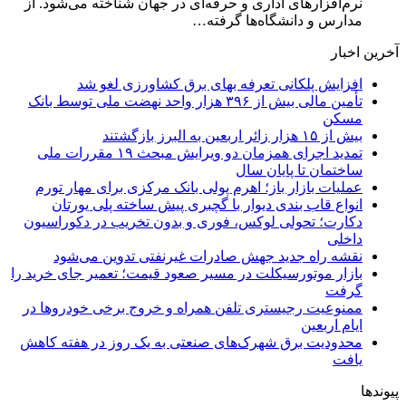
نرم‌افزارهای اداری و حرفه‌ای در جهان شناخته می‌شود. از
مدارس و دانشگاه‌ها گرفته…
آخرین اخبار
افزایش پلکانی تعرفه بهای برق کشاورزی لغو شد
تأمین مالی بیش از ۳۹۶ هزار واحد نهضت ملی توسط بانک
مسکن
بیش از ۱۵ هزار زائر اربعین به البرز بازگشتند
تمدید اجرای همزمان دو ویرایش مبحث ۱۹ مقررات ملی
ساختمان تا پایان سال
عملیات بازار باز؛ اهرم پولی بانک مرکزی برای مهار تورم
انواع قاب بندی دیوار با گچبری پیش ساخته پلی یورتان
دکارت؛ تحولی لوکس، فوری و بدون تخریب در دکوراسیون
داخلی
نقشه راه جدید جهش صادرات غیرنفتی تدوین می‌شود
بازار موتورسیکلت در مسیر صعود قیمت؛ تعمیر جای خرید را
گرفت
ممنوعیت رجیستری تلفن همراه و خروج برخی خودروها در
ایام اربعین
محدودیت برق شهرک‌های صنعتی به یک روز در هفته کاهش
یافت
پیوندها