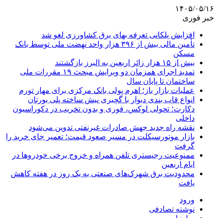
۱۴۰۵/۰۵/۱۶
خبر فوری
افزایش پلکانی تعرفه بهای برق کشاورزی لغو شد
تأمین مالی بیش از ۳۹۶ هزار واحد نهضت ملی توسط بانک
مسکن
بیش از ۱۵ هزار زائر اربعین به البرز بازگشتند
تمدید اجرای همزمان دو ویرایش مبحث ۱۹ مقررات ملی
ساختمان تا پایان سال
عملیات بازار باز؛ اهرم پولی بانک مرکزی برای مهار تورم
انواع قاب بندی دیوار با گچبری پیش ساخته پلی یورتان
دکارت؛ تحولی لوکس، فوری و بدون تخریب در دکوراسیون
داخلی
نقشه راه جدید جهش صادرات غیرنفتی تدوین می‌شود
بازار موتورسیکلت در مسیر صعود قیمت؛ تعمیر جای خرید را
گرفت
ممنوعیت رجیستری تلفن همراه و خروج برخی خودروها در
ایام اربعین
محدودیت برق شهرک‌های صنعتی به یک روز در هفته کاهش
یافت
ورود
نوشته تصادفی