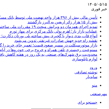
۱۴۰۵/۰۵/۱۵
خبر فوری
تأمین مالی بیش از ۳۹۶ هزار واحد نهضت ملی توسط بانک مسکن
بیش از ۱۵ هزار زائر اربعین به البرز بازگشتند
تمدید اجرای همزمان دو ویرایش مبحث ۱۹ مقررات ملی ساختمان تا پایان سال
عملیات بازار باز؛ اهرم پولی بانک مرکزی برای مهار تورم
انواع قاب بندی دیوار با گچبری پیش ساخته پلی یورتان دکارت
نقشه راه جدید جهش صادرات غیرنفتی تدوین می‌شود
بازار موتورسیکلت در مسیر صعود قیمت؛ تعمیر جای خرید را 
ممنوعیت رجیستری تلفن همراه و خروج برخی خودروها در ایام 
محدودیت برق شهرک‌های صنعتی به یک روز در هفته کاهش یاف
لوازم تابلوسازی
ورود
نوشته تصادفی
سایدبار
منو
مهرصنعتی
جستجو برای