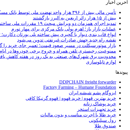
آخرین اخبار
تأمین مالی بیش از ۳۹۶ هزار واحد نهضت ملی توسط بانک مسکن
بیش از ۱۵ هزار زائر اربعین به البرز بازگشتند
تمدید اجرای همزمان دو ویرایش مبحث ۱۹ مقررات ملی ساختمان تا پایان سال
عملیات بازار باز؛ اهرم پولی بانک مرکزی برای مهار تورم
انواع قاب بندی دیوار با گچبری پیش ساخته پلی یورتان دکارت
نقشه راه جدید جهش صادرات غیرنفتی تدوین می‌شود
بازار موتورسیکلت در مسیر صعود قیمت؛ تعمیر جای خرید را 
ممنوعیت رجیستری تلفن همراه و خروج برخی خودروها در ایام 
محدودیت برق شهرک‌های صنعتی به یک روز در هفته کاهش یاف
لوازم تابلوسازی
پیوندها
DDPCHAIN freight forwarder
Factory Farming – Humane Foundation
ایزوگام پشم شیشه ایران
خرید بهترین قهوه | خرید قهوه | قهوه گرنیکا کافی
خرید پوشاک زنانه
خرید تجهیزات استخر
خرید طلا با اجرت مناسب و بدون مالیات
رول سیلیکونی
صندوق طلا