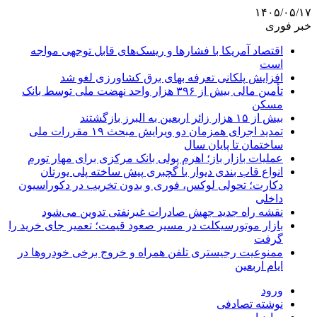
۱۴۰۵/۰۵/۱۷
خبر فوری
اقتصاد آمریکا با فشارها و ریسک‌های قابل توجهی مواجه
است
افزایش پلکانی تعرفه بهای برق کشاورزی لغو شد
تأمین مالی بیش از ۳۹۶ هزار واحد نهضت ملی توسط بانک
مسکن
بیش از ۱۵ هزار زائر اربعین به البرز بازگشتند
تمدید اجرای همزمان دو ویرایش مبحث ۱۹ مقررات ملی
ساختمان تا پایان سال
عملیات بازار باز؛ اهرم پولی بانک مرکزی برای مهار تورم
انواع قاب بندی دیوار با گچبری پیش ساخته پلی یورتان
دکارت؛ تحولی لوکس، فوری و بدون تخریب در دکوراسیون
داخلی
نقشه راه جدید جهش صادرات غیرنفتی تدوین می‌شود
بازار موتورسیکلت در مسیر صعود قیمت؛ تعمیر جای خرید را
گرفت
ممنوعیت رجیستری تلفن همراه و خروج برخی خودروها در
ایام اربعین
ورود
نوشته تصادفی