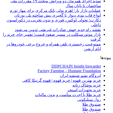
تمدید اجرای همزمان دو ویرایش مبحث ۱۹ مقررات ملی
ساختمان تا پایان سال
عملیات بازار باز؛ اهرم پولی بانک مرکزی برای مهار تورم
انواع قاب بندی دیوار با گچبری پیش ساخته پلی یورتان
دکارت؛ تحولی لوکس، فوری و بدون تخریب در دکوراسیون
داخلی
نقشه راه جدید جهش صادرات غیرنفتی تدوین می‌شود
بازار موتورسیکلت در مسیر صعود قیمت؛ تعمیر جای خرید را
گرفت
ممنوعیت رجیستری تلفن همراه و خروج برخی خودروها در
ایام اربعین
پیوندها
DDPCHAIN freight forwarder
Factory Farming – Humane Foundation
ایزوگام پشم شیشه ایران
خرید بهترین قهوه | خرید قهوه | قهوه گرنیکا کافی
خرید پوشاک زنانه
خرید تجهیزات استخر
خرید طلا با اجرت مناسب و بدون مالیات
رول سیلیکونی
صندوق طلا
صندوق طلا