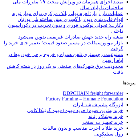
تمدید اجرای همزمان دو ویرایش مبحث ۱۹ مقررات ملی
ساختمان تا پایان سال
عملیات بازار باز؛ اهرم پولی بانک مرکزی برای مهار تورم
انواع قاب بندی دیوار با گچبری پیش ساخته پلی یورتان
دکارت؛ تحولی لوکس، فوری و بدون تخریب در دکوراسیون
داخلی
نقشه راه جدید جهش صادرات غیرنفتی تدوین می‌شود
بازار موتورسیکلت در مسیر صعود قیمت؛ تعمیر جای خرید را
گرفت
ممنوعیت رجیستری تلفن همراه و خروج برخی خودروها در
ایام اربعین
محدودیت برق شهرک‌های صنعتی به یک روز در هفته کاهش
یافت
پیوندها
DDPCHAIN freight forwarder
Factory Farming – Humane Foundation
ایزوگام پشم شیشه ایران
خرید بهترین قهوه | خرید قهوه | قهوه گرنیکا کافی
خرید پوشاک زنانه
خرید تجهیزات استخر
خرید طلا با اجرت مناسب و بدون مالیات
رول سیلیکونی