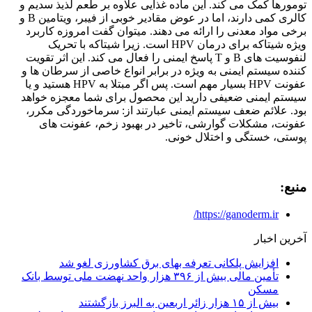
تومورها کمک می کند. این ماده غذایی علاوه بر طعم لذیذ سدیم و
کالری کمی دارند، اما در عوض مقادیر خوبی از فیبر، ویتامین B و
برخی مواد معدنی را ارائه می دهند. میتوان گفت امروزه کاربرد
ویژه شیتاکه برای درمان HPV است. زیرا شیتاکه با تحریک
لنفوسیت های B و T پاسخ ایمنی را فعال می کند. این اثر تقویت
کننده سیستم ایمنی به ویژه در برابر انواع خاصی از سرطان ها و
عفونت HPV بسیار مهم است. پس اگر مبتلا به HPV هستید و یا
سیستم ایمنی ضعیفی دارید این محصول برای شما معجزه خواهد
بود. علائم ضعف سیستم ایمنی عبارتند از: سرماخوردگی مکرر،
عفونت، مشکلات گوارشی، تاخیر در بهبود زخم، عفونت های
پوستی، خستگی و اختلال خونی.
منبع:
https://ganoderm.ir/
آخرین اخبار
افزایش پلکانی تعرفه بهای برق کشاورزی لغو شد
تأمین مالی بیش از ۳۹۶ هزار واحد نهضت ملی توسط بانک
مسکن
بیش از ۱۵ هزار زائر اربعین به البرز بازگشتند