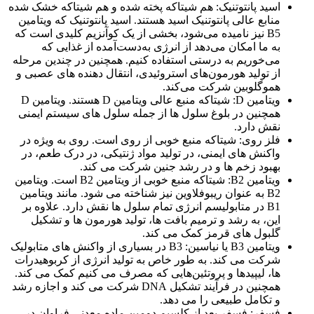
اسید پانتوتنیک: هم شیتاکه پخته شده و هم شیتاکه خشک شده
منابع عالی پانتوتنیک اسید هستند. اسید پانتوتنیک که ویتامین
B5 نیز نامیده می‌شود، بخشی از یک کوآنزیم کلیدی است که
به ما امکان می‌دهد از انرژی به‌دست‌آمده از غذایی که
می‌خوریم به درستی استفاده کنیم. همچنین در چندین مرحله
از تولید هورمون‌های استروئیدی، انتقال دهنده های عصبی و
هموگلوبین شرکت می‌کند.
ویتامین D: شیتاکه منبع عالی ویتامین D هستند. ویتامین D
همچنین در بلوغ سلول ها از جمله سلول های سیستم ایمنی
نقش دارد.
فلز روی: شیتاکه منبع خوبی از روی است. روی به ویژه در
واکنش های ایمنی، در تولید مواد ژنتیکی، در درک طعم، در
بهبود زخم ها و در رشد جنین شرکت می کند.
ویتامین B2: شیتاکه منبع خوبی از ویتامین B2 است. ویتامین
B2 به عنوان ریبوفلاوین نیز شناخته می شود. مانند ویتامین
B1 در متابولیسم انرژی تمام سلول ها نقش دارد. علاوه بر
این، به رشد و ترمیم بافت ها، تولید هورمون ها و تشکیل
گلبول های قرمز کمک می کند.
ویتامین B3 یا نیاسین: B3 در بسیاری از واکنش های متابولیک
شرکت می کند. به طور خاص به تولید انرژی از کربوهیدرات
ها، لیپیدها و پروتئین‌هایی که مصرف می کنیم کمک می کند.
همچنین در فرآیند تشکیل DNA شرکت می کند و اجازه رشد
و تکامل طبیعی را می دهد.
فسفر: فسفر بعد از کلسیم دومین ماده معدنی فراوان در