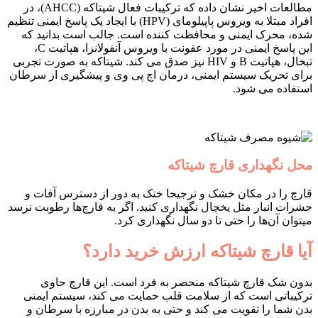
مطالعات اخیر نشان داده که ترکیبات فعال شیتاکه (AHCC)، در
افراد مبتلا به ویروس پاپیلومای (HPV) با ایجاد یک پاسخ ایمنی تنظیم
شده، محرک ایمنی و محافظت کننده است. جالب است بدانید که
این پاسخ ایمنی در مورد عفونت با ویروس آنفولانزا، هپاتیت C،
تبخال، هپاتیت B و HIV نیز صدق می کند. شیتاکه به صورت تجربی
برای تحریک سیستم ایمنی، درمان اچ پی وی و پیشگیری از سرطان
استفاده می شود.
محل نگهداری قارچ شیتاکه
قارچ را در مکان خشک و ترجیحا خنک به دور از دسترس آفات و
حشرات انبار مثل یخچال نگهداری کنید. اگر به قارچ‌ها رطوبت نرسد
میتوان آن‌ها را حتی تا دو سال نگهداری کرد.
آیا قارچ شیتاکه ارزش خرید دارد؟
بدون شک قارچ شیتاکه منحصر به فرد است. این قارچ حاوی
ترکیباتی است که از سلامت قلب حمایت می کند، سیستم ایمنی
بدن شما را تقویت می کند و حتی به بدن در مبارزه با سرطان و