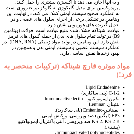
و به آنها اجازه می دهد تا اکسیژن بیشتری را حمل کنند.
پیریدوکسین برای تبدیل گلیکوژن به گلوکز نیز ضروری است.
به عملکرد صحیح سیستم ایمنی کمک می کند. در نهایت، این
ویتامین در تشکیل برخی از اجزای سلول های عصبی و در
تعدیل گیرنده های هورمونی نقش دارد.
فولات: شیتاکه خشک شده منبع فولات است. فولات (ویتامین
B9) در تولید تمام سلول های بدن از جمله گلبول های قرمز
نقش دارد. این ویتامین در تولید مواد ژنتیکی (DNA, RNA)، در
عملکرد سیستم عصبی و سیستم ایمنی بدن و همچنین در
بهبود زخم‌ها نقش اساسی دارد.
مواد موثره قارچ شیتاکه (ترکیبات منحصر به
فرد!)
Lipid Eridadenine.
C-1-2 (پلی ساکارید)
لکتین ایمونواکتیو – Immunoactive lectin.
لنتینان-Lentinan
ایمیتانین-Emitanine (پلی ساکارید).
EP3 (لیگنین) ضد ویروسی، واکنش ایمنی.
KS-2، KS-2-B ضد ویروسی، آنتی باکتریال ایمونواکتیو
(پپتیدی).
Immunoactivated polynucleotides.