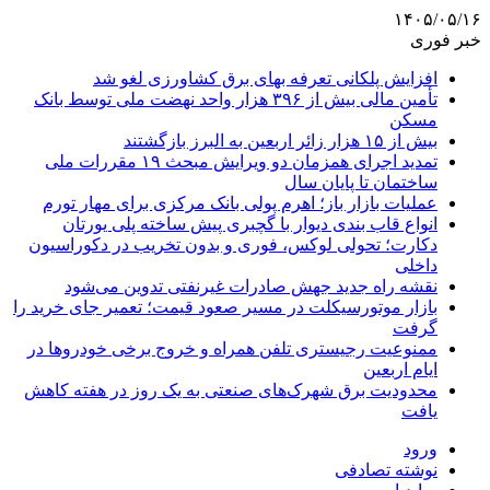
۱۴۰۵/۰۵/۱۶
خبر فوری
افزایش پلکانی تعرفه بهای برق کشاورزی لغو شد
تأمین مالی بیش از ۳۹۶ هزار واحد نهضت ملی توسط بانک
مسکن
بیش از ۱۵ هزار زائر اربعین به البرز بازگشتند
تمدید اجرای همزمان دو ویرایش مبحث ۱۹ مقررات ملی
ساختمان تا پایان سال
عملیات بازار باز؛ اهرم پولی بانک مرکزی برای مهار تورم
انواع قاب بندی دیوار با گچبری پیش ساخته پلی یورتان
دکارت؛ تحولی لوکس، فوری و بدون تخریب در دکوراسیون
داخلی
نقشه راه جدید جهش صادرات غیرنفتی تدوین می‌شود
بازار موتورسیکلت در مسیر صعود قیمت؛ تعمیر جای خرید را
گرفت
ممنوعیت رجیستری تلفن همراه و خروج برخی خودروها در
ایام اربعین
محدودیت برق شهرک‌های صنعتی به یک روز در هفته کاهش
یافت
ورود
نوشته تصادفی