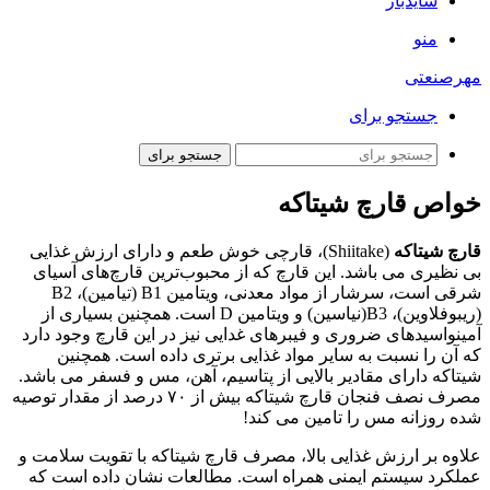
سایدبار
منو
مهرصنعتی
جستجو برای
جستجو برای
خواص قارچ شیتاکه
قارچ شیتاکه
(Shiitake)، قارچی خوش طعم و دارای ارزش غذایی
بی نظیری می باشد. این قارچ که از محبوب‌ترین قارچ‌های آسیای
شرقی است، سرشار از مواد معدنی، ویتامین B1 (تیامین)، B2
(ریبوفلاوین)، B3(نیاسین) و ویتامین D است. همچنین بسیاری از
آمینواسیدهای ضروری و فیبرهای غدایی نیز در این قارچ وجود دارد
که آن را نسبت به سایر مواد غذایی برتری داده است. همچنین
شیتاکه دارای مقادیر بالایی از پتاسیم، آهن، مس و فسفر می باشد.
مصرف نصف فنجان قارچ شیتاکه بیش از ۷۰ درصد از مقدار توصیه
شده روزانه مس را تامین می کند!
علاوه بر ارزش غذایی بالا، مصرف قارچ شیتاکه با تقویت سلامت و
عملکرد سیستم ایمنی همراه است. مطالعات نشان داده است که