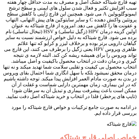
تهیه قارچ شیتاکه خشک اصل و مصرف به مدت حداقل چهار هفته
سبب افزایش تکثیر و فعال شدن سلول های ایمنی و سطح ترشح
ایمونوگلوبولین A می شود. همچنین این قارچ ژآپنی با کاهش سطح
پروتئین واکنش دهنده C و سایر سایتوکین های پیش التهابی، التهاب
و عفونت ها را کاهش می دهد. امروزه از قارچ شیتاکه به عنوان
اولین گزینه درمان HPV (زگیل تناسلی) و HSV (تبخال تناسلی) نام
برده می شود. قارچ شیتاکه به دلیل خواص ارزشمند نسبت به سایر
گیاهان دارویی برتر بوده و برخلاف لیزر و کرایو که تنها علائم
ظاهری ویروس HPV یعنی زگیل را برطرف می کنند، این قارچ می
تواند ویروس را برای همیشه ریشه کن کند. البته لازمه ی نتیجه
گیری و درمان دقت در انتخاب محصول باکیفیت و اصل میباشد.
انتخاب محصول بی کیفیت و تقلبی سلامت شما تهدید میکند و نه تنها
درمان محقق نمیشود بلکه با سهل انگاری شما احتمال بقای ویروس
در بدن به صورت مادام العمر افزایش پیدا میکند. توجه داشته باشیم
که در این بیماری، زمان مهمترین دارایی شماست و غفلت از آن
ممکن است باعث پیشرفت بیماری و تبدیل آن به سرطان شود!
(تایپ های پرخطر) فلذا در انتخاب و خرید شیتاکه اصل دقت نمایید.
در ادامه به صورت جامع ترکیبات و خواص قارچ شیتاکه را مورد
بررسی قرار داده ایم.
خواص اصلی قارچ شیتاکه