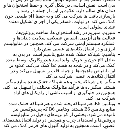
بدن است. نقش اساسی در شکل گیری و حفظ استخوان ها و
دندان های سالم دارد. علاوه بر این، از جمله در رشد و
بازسازی بافت ها شرکت می کند و به حفظ pH طبیعی خون
کمک می کند. در نهایت، فسفر یکی از اجزای تشکیل دهنده
غشای سلولی است.
منیزیم: منیزیم در رشد استخوان ها، ساخت پروتئین‌ها،
فعالیت های آنزیمی، انقباض عضلانی، سلامت دندان‌ها و
عملکرد سیستم ایمنی شرکت می کند. همچنین در متابولیسم
انرژی و در انتقال تکانه‌های عصبی نقش دارد.
پتاسیم: شیتاکه خشک شده منبع پتاسیم است. در بدن به
تعادل pH خون و تحریک تولید اسید هیدروکلریک توسط معده
کمک می‌کند و در نتیجه به هضم غذا کمک می‌کند. علاوه بر
این، انقباض ماهیچه‌ها از جمله قلب را تسهیل می‌کند و در
انتقال تکانه‌های عصبی شرکت می‌کند.
منگنز. هم شیتاکه پخته و هم شیتاکه خشک شده منابع منگنز
هستند. منگنز ده ها فرآیند متابولیک مختلف را تسهیل می کند.
همچنین در جلوگیری از آسیب ناشی از رادیکال های آزاد
شرکت می کند.
ویتامین B6: هم شیتاکه پخته شده و هم شیتاکه خشک شده
منابع ویتامین B6 هستند. ویتامین B6 که پیریدوکسین نیز
نامیده می‌شود، بخشی از کوآنزیم‌های دخیل در متابولیسم
پروتئین‌ها و اسیدهای چرب و همچنین در تولید انتقال‌دهنده‌های
عصبی است. همچنین به تولید گلبول های قرمز کمک می کند