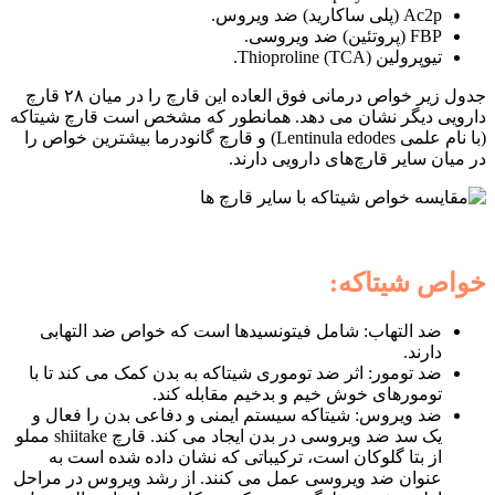
Ac2p (پلی ساکارید) ضد ویروس.
FBP (پروتئین) ضد ویروسی.
تیوپرولین Thioproline (TCA).
جدول زیر خواص درمانی فوق العاده این قارچ را در میان ۲۸ قارچ
دارویی دیگر نشان می دهد. همانطور که مشخص است قارچ شیتاکه
(با نام علمی Lentinula edodes) و قارچ گانودرما بیشترین خواص را
در میان سایر قارچ‌های دارویی دارند.
خواص شیتاکه:
ضد التهاب: شامل فیتونسیدها است که خواص ضد التهابی
دارند.
ضد تومور: اثر ضد توموری شیتاکه به بدن کمک می کند تا با
تومورهای خوش خیم و بدخیم مقابله کند.
ضد ویروس: شیتاکه سیستم ایمنی و دفاعی بدن را فعال و
یک سد ضد ویروسی در بدن ایجاد می کند. قارچ shiitake مملو
از بتا گلوکان است، ترکیباتی که نشان داده شده است به
عنوان ضد ویروسی عمل می کنند. از رشد ویروس در مراحل