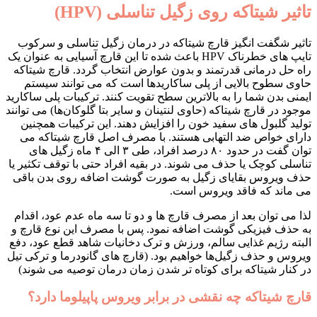
تاثیر شیتاکه روی زگیل تناسلی (HPV)
تاثیر شگفت انگیز قارچ شیتاکه در درمان زگیل تناسلی و سرکوب
تایپ های خطرناک HPV باعث شده تا این قارچ آسیایی به عنوان یک
راه حل درمانی قدرتمند و بدون عوارض انتخاب گردد. قارچ شیتاکه
حاوی سطوح بالایی از پلی ساکاریدها است که می توانند سیستم
ایمنی بدن شما را به بالاترین سطح تقویت کنند. ترکیبات پلی ساکارید
موجود در قارچ شیتاکه (حاوی لنتینان و سایر بتا گلوکان‌ها) می توانند
تولید گلبول های سفید خون را افزایش دهند. این ترکیبات همچنین
دارای خواص ضد التهابی هستند. با مصرف اصل قارچ شیتاکه می
توان گفت در حدود ۸۰ درصد افراد، طی ۳ الی ۴ ماه زگیل های
تناسلی کوچک یا حذف می شوند. در بقیه افراد حتی با توقف تکثیر یا
حذف ویروس بقایای زگیل به صورت گوشت اضافه روی بدن باقی
می ماند که فاقد ویروس است.
لذا می توان بعد از مصرف قارچ ها و دو تا سه ماه عدم عود، اقدام
به حذف فیزیکی گوشت اضافه نمود. پس با مصرف این نوع قارچ و
البته رژیم غذایی سالم، ورزش و ترک دخانیات شاهد قطع عود، دفع
ویروس و حذف زگیل‌ها خواهیم بود. (قارچ های گانودرما و ترکی تیل
در کنار شیتاکه برای کوتاه تر شدن زمان درمان توصیه می شوند)
قارچ شیتاکه چه نقشی در برابر ویروس پاپیلوما دارد؟