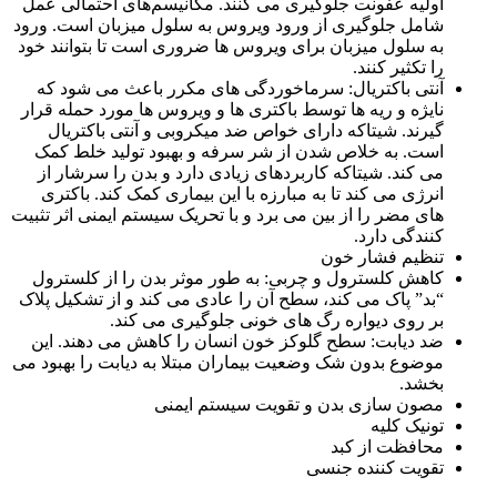
اولیه عفونت جلوگیری می کنند. مکانیسم‌های احتمالی عمل
شامل جلوگیری از ورود ویروس به سلول میزبان است. ورود
به سلول میزبان برای ویروس ها ضروری است تا بتوانند خود
را تکثیر کنند.
آنتی باکتریال: سرماخوردگی های مکرر باعث می شود که
نایژه و ریه ها توسط باکتری ها و ویروس ها مورد حمله قرار
گیرند. شیتاکه دارای خواص ضد میکروبی و آنتی باکتریال
است. به خلاص شدن از شر سرفه و بهبود تولید خلط کمک
می کند. شیتاکه کاربردهای زیادی دارد و بدن را سرشار از
انرژی می کند تا به مبارزه با این بیماری کمک کند. باکتری
های مضر را از بین می برد و با تحریک سیستم ایمنی اثر تثبیت
کنندگی دارد.
تنظیم فشار خون
کاهش کلسترول و چربی: به طور موثر بدن را از کلسترول
“بد” پاک می کند، سطح آن را عادی می کند و از تشکیل پلاک
بر روی دیواره رگ های خونی جلوگیری می کند.
ضد دیابت: سطح گلوکز خون انسان را کاهش می دهند. این
موضوع بدون شک وضعیت بیماران مبتلا به دیابت را بهبود می
بخشد.
مصون سازی بدن و تقویت سیستم ایمنی
تونیک کلیه
محافظت از کبد
تقویت کننده جنسی