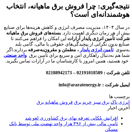
نتیجه‌گیری: چرا فروش برق ماهیانه، انتخاب
هوشمندانه‌ای است؟
در سال ۱۴۰۴، مدیریت مصرف انرژی و کاهش هزینه‌ها برای صنایع
بیش از هر زمان دیگری اهمیت دارد.
بسته‌های فروش برق ماهیانه
شرکت تأمین انرژی پایدار آرارات
این امکان را فراهم می‌کنند تا
صنایع بدون نگرانی از پیچیدگی‌های حقوقی یا مالی، گامی بلند
به‌سوی
تأمین انرژی پایدار
، مطمئن و مقرون‌به‌صرفه
بردارند.اگر
شما هم به‌دنبال راهکاری امن و سریع برای تأمین برق
واحد صنعتی
خود هستید، همین امروز با کارشناسان ما در آرارات تماس بگیرید.
تلفن شرکت :
02191018589 – 02188942173
ایمیل شرکت : info@araratenergy.ir
برچسب ها
انرژی پاک
برق سبز
خرید برق
فروش ماهیانه برق
آخرین اخبار
افزایش پلکانی تعرفه بهای برق کشاورزی لغو شد
تأمین مالی بیش از ۳۹۶ هزار واحد نهضت ملی توسط بانک
مسکن