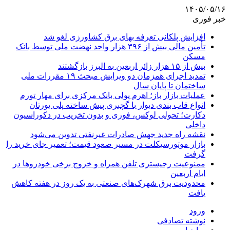
۱۴۰۵/۰۵/۱۶
خبر فوری
افزایش پلکانی تعرفه بهای برق کشاورزی لغو شد
تأمین مالی بیش از ۳۹۶ هزار واحد نهضت ملی توسط بانک
مسکن
بیش از ۱۵ هزار زائر اربعین به البرز بازگشتند
تمدید اجرای همزمان دو ویرایش مبحث ۱۹ مقررات ملی
ساختمان تا پایان سال
عملیات بازار باز؛ اهرم پولی بانک مرکزی برای مهار تورم
انواع قاب بندی دیوار با گچبری پیش ساخته پلی یورتان
دکارت؛ تحولی لوکس، فوری و بدون تخریب در دکوراسیون
داخلی
نقشه راه جدید جهش صادرات غیرنفتی تدوین می‌شود
بازار موتورسیکلت در مسیر صعود قیمت؛ تعمیر جای خرید را
گرفت
ممنوعیت رجیستری تلفن همراه و خروج برخی خودروها در
ایام اربعین
محدودیت برق شهرک‌های صنعتی به یک روز در هفته کاهش
یافت
ورود
نوشته تصادفی