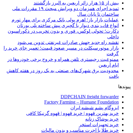
بیش از ۱۵ هزار زائر اربعین به البرز بازگشتند
تمدید اجرای همزمان دو ویرایش مبحث ۱۹ مقررات ملی
ساختمان تا پایان سال
عملیات بازار باز؛ اهرم پولی بانک مرکزی برای مهار تورم
انواع قاب بندی دیوار با گچبری پیش ساخته پلی یورتان
دکارت؛ تحولی لوکس، فوری و بدون تخریب در دکوراسیون
داخلی
نقشه راه جدید جهش صادرات غیرنفتی تدوین می‌شود
بازار موتورسیکلت در مسیر صعود قیمت؛ تعمیر جای خرید را
گرفت
ممنوعیت رجیستری تلفن همراه و خروج برخی خودروها در
ایام اربعین
محدودیت برق شهرک‌های صنعتی به یک روز در هفته کاهش
یافت
پیوندها
DDPCHAIN freight forwarder
Factory Farming – Humane Foundation
ایزوگام پشم شیشه ایران
خرید بهترین قهوه | خرید قهوه | قهوه گرنیکا کافی
خرید پوشاک زنانه
خرید تجهیزات استخر
خرید طلا با اجرت مناسب و بدون مالیات