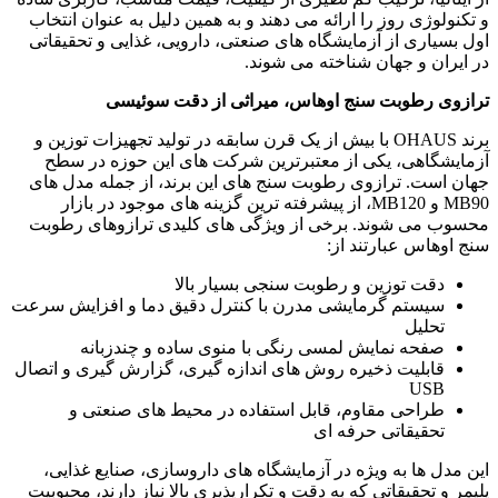
و تکنولوژی روز را ارائه می دهند و به همین دلیل به عنوان انتخاب
اول بسیاری از آزمایشگاه های صنعتی، دارویی، غذایی و تحقیقاتی
در ایران و جهان شناخته می شوند.
ترازوی رطوبت سنج اوهاس، میراثی از دقت سوئیسی
برند OHAUS با بیش از یک قرن سابقه در تولید تجهیزات توزین و
آزمایشگاهی، یکی از معتبرترین شرکت های این حوزه در سطح
جهان است. ترازوی رطوبت سنج های این برند، از جمله مدل های
MB90 و MB120، از پیشرفته ترین گزینه های موجود در بازار
محسوب می شوند. برخی از ویژگی های کلیدی ترازوهای رطوبت
سنج اوهاس عبارتند از:
دقت توزین و رطوبت سنجی بسیار بالا
سیستم گرمایشی مدرن با کنترل دقیق دما و افزایش سرعت
تحلیل
صفحه نمایش لمسی رنگی با منوی ساده و چندزبانه
قابلیت ذخیره روش های اندازه گیری، گزارش گیری و اتصال
USB
طراحی مقاوم، قابل استفاده در محیط های صنعتی و
تحقیقاتی حرفه ای
این مدل ها به ویژه در آزمایشگاه های داروسازی، صنایع غذایی،
پلیمر و تحقیقاتی که به دقت و تکرارپذیری بالا نیاز دارند، محبوبیت