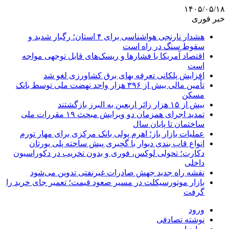
۱۴۰۵/۰۵/۱۸
خبر فوری
هشدار نارنجی هواشناسی برای ۴ استان؛ رگبار شدید و
سقوط سنگ در راه است
اقتصاد آمریکا با فشارها و ریسک‌های قابل توجهی مواجه
است
افزایش پلکانی تعرفه بهای برق کشاورزی لغو شد
تأمین مالی بیش از ۳۹۶ هزار واحد نهضت ملی توسط بانک
مسکن
بیش از ۱۵ هزار زائر اربعین به البرز بازگشتند
تمدید اجرای همزمان دو ویرایش مبحث ۱۹ مقررات ملی
ساختمان تا پایان سال
عملیات بازار باز؛ اهرم پولی بانک مرکزی برای مهار تورم
انواع قاب بندی دیوار با گچبری پیش ساخته پلی یورتان
دکارت؛ تحولی لوکس، فوری و بدون تخریب در دکوراسیون
داخلی
نقشه راه جدید جهش صادرات غیرنفتی تدوین می‌شود
بازار موتورسیکلت در مسیر صعود قیمت؛ تعمیر جای خرید را
گرفت
ورود
نوشته تصادفی