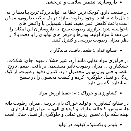
داروسازی: تضمین سلامت و اثربخشی
در صنعت دارو، کوچک ترین خطا می تواند بزرگ ترین پیامدها را به
دنبال داشته باشد. وجود رطوبت مازاد در یک ترکیب دارویی، ممکن
است باعث کاهش عمر مفید، فساد شیمیایی یا واکنش های
ناخواسته شود. ترازوی رطوبت سنج، به داروسازان این امکان را
می دهد تا مواد اولیه، پودرها و قرص های تولیدی را با دقت بالا از
نظر میزان رطوبت بررسی و کنترل کنند.
صنایع غذایی: طعم، بافت، ماندگاری
در فرآوری مواد غذایی مانند آرد، شیر خشک، قهوه، چای، شکلات،
خشکبار و…، میزان رطوبت تأثیر مستقیمی بر بافت، طعم، تاریخ
انقضا و حتی وزن نهایی محصول دارد. کنترل دقیق رطوبت، از کپک
زدگی و فساد جلوگیری کرده و کیفیت محصول را در سطح
استاندارد نگه می دارد.
کشاورزی و خوراک دام: حفظ ارزش مواد
در صنایع کشاورزی و تولید خوراک دام، بررسی میزان رطوبت دانه
ها، سبوس، کنجاله، علوفه و کودهای آلی، نه تنها برای انبارداری
بهینه بلکه برای تعیین ارزش غذایی و جلوگیری از فساد حیاتی است.
پلیمر و پلاستیک: کیفیت در تولید