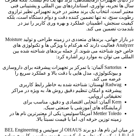
سال ها تجربه، نوآوری، استانداردهای بین المللی و پشتیبانی فنی
معتبر است. انتخاب یک برند معتبر در خرید تجهیزاتی نظیر ترازوی
رطوبت سنج، نه تنها تضمین کننده دقت و دوام دستگاه است، بلکه
کیفیت سنجش، اطمینان عملکرد و بهره وری کاربر را نیز در
بلندمدت تضمین می کند.
در بازار جهانی، برندهای متعددی در زمینه طراحی و تولید Moisture
Analyzer فعالیت دارند که هرکدام با ویژگی ها و تکنولوژی های
خاص خود شناخته می شوند. از جمله برندهای شناخته شده بین
المللی می توان به موارد زیر اشاره کرد:
Sartorius آلمان: با تمرکز بر تجهیزات پیشرفته برای داروسازی
و بیوتکنولوژی، مدل هایی با دقت بالا و عملکرد سریع را
عرضه می کند.
Radwag لهستان: شناخته شده به خاطر رابط کاربری
پیشرفته و امکان تنظیم دقیق روش ها، به ویژه در مراکز
تحقیقاتی اروپایی.
Kern آلمان: انتخابی اقتصادی و دقیق، مناسب برای
آزمایشگاه های آموزشی یا صنعتی سبک.
Mettler Toledo آمریکا/سوئیس: یکی از معتبرترین نام ها در
زمینه توزین حرفه ای، اما با قیمت نسبتاً بالا.
در میان این نام ها، دو برند OHAUS از سوئیس و BEL Engineering
از ایتالیا، ترکیب کم نظیری از کیفیت، قیمت مناسب، کاربری ساده