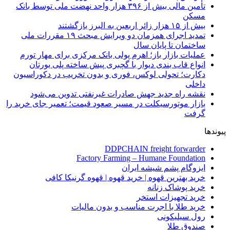
تأمین مالی بیش از ۳۹۶ هزار واحد نهضت ملی توسط بانک
مسکن
بیش از ۱۵ هزار زائر اربعین به البرز بازگشتند
تمدید اجرای همزمان دو ویرایش مبحث ۱۹ مقررات ملی
ساختمان تا پایان سال
عملیات بازار باز؛ اهرم پولی بانک مرکزی برای مهار تورم
انواع قاب بندی دیوار با گچبری پیش ساخته پلی یورتان
دکارت؛ تحولی لوکس، فوری و بدون تخریب در دکوراسیون
داخلی
نقشه راه جدید جهش صادرات غیرنفتی تدوین می‌شود
بازار موتورسیکلت در مسیر صعود قیمت؛ تعمیر جای خرید را
گرفت
پیوندها
DDPCHAIN freight forwarder
Factory Farming – Humane Foundation
ایزوگام پشم شیشه ایران
خرید بهترین قهوه | خرید قهوه | قهوه گرنیکا کافی
خرید پوشاک زنانه
خرید تجهیزات استخر
خرید طلا با اجرت مناسب و بدون مالیات
رول سیلیکونی
صندوق طلا