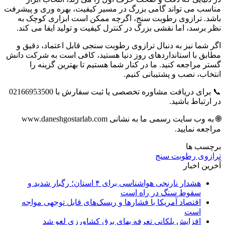
مناسب می تواند گامی بزرگ در مسیر کیفیت، بهره وری و پیشرفت
باشد. ترازوی رطوبت سنج، اگرچه ممکن است ابزاری کوچک به
نظر برسد، اما نقشی بزرگ در کنترل کیفیت و تولید ایفا می کند.
اگر شما نیز به دنبال ترازوی رطوبت سنجی قابل اعتماد، دقیق و
مطابق با استانداردهای روز دنیا هستید، کافی است به شرکت دانش
گستر مراجعه کنید. ما در کنار شما هستیم تا بهترین گزینه را
انتخاب، نصب و پشتیبانی کنیم.
📞 برای دریافت مشاوره تخصصی یا ثبت سفارش با 02166953500
در ارتباط باشید.
🌐 به وب سایت رسمی ما به نشانی www.daneshgostarlab.com
مراجعه نمایید.
برچسب ها
ترازوی رطوبت سنج
آخرین اخبار
هشدار نارنجی هواشناسی برای ۴ استان؛ رگبار شدید و
سقوط سنگ در راه است
اقتصاد آمریکا با فشارها و ریسک‌های قابل توجهی مواجه
است
افزایش پلکانی تعرفه بهای برق کشاورزی لغو شد