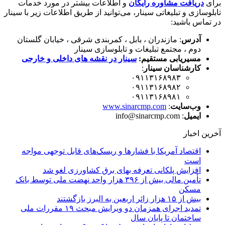
برای
دریافت مشاوره رایگان
و اطلاعات بیشتر در مورد خدمات
تابلوسازی و تبلیغاتی سینار، می‌توانید از طریق اطلاعات زیر با سینار
در تماس باشید:
آدرس
: مازندران ، بابل ، کمربندی شرقی ، خیابان گلستان
دوم ، مجتمع تبلیغات و تابلوسازی سینار
مسیریابی مستقیم:
سینار در نقشه های داخلی و خارجی
کارشناسان سینار
:
۰۹۱۱۳۱۶۸۹۸۳
۰۹۱۱۳۱۶۸۹۸۲
۰۹۱۱۳۱۶۸۹۸۱
وب‌سایت
:
www.sinarcmp.com
ایمیل
: info@sinarcmp.com
آخرین اخبار
اقتصاد آمریکا با فشارها و ریسک‌های قابل توجهی مواجه
است
افزایش پلکانی تعرفه بهای برق کشاورزی لغو شد
تأمین مالی بیش از ۳۹۶ هزار واحد نهضت ملی توسط بانک
مسکن
بیش از ۱۵ هزار زائر اربعین به البرز بازگشتند
تمدید اجرای همزمان دو ویرایش مبحث ۱۹ مقررات ملی
ساختمان تا پایان سال