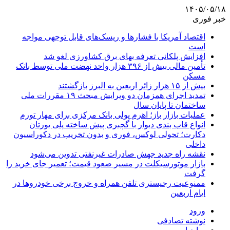
۱۴۰۵/۰۵/۱۸
خبر فوری
اقتصاد آمریکا با فشارها و ریسک‌های قابل توجهی مواجه
است
افزایش پلکانی تعرفه بهای برق کشاورزی لغو شد
تأمین مالی بیش از ۳۹۶ هزار واحد نهضت ملی توسط بانک
مسکن
بیش از ۱۵ هزار زائر اربعین به البرز بازگشتند
تمدید اجرای همزمان دو ویرایش مبحث ۱۹ مقررات ملی
ساختمان تا پایان سال
عملیات بازار باز؛ اهرم پولی بانک مرکزی برای مهار تورم
انواع قاب بندی دیوار با گچبری پیش ساخته پلی یورتان
دکارت؛ تحولی لوکس، فوری و بدون تخریب در دکوراسیون
داخلی
نقشه راه جدید جهش صادرات غیرنفتی تدوین می‌شود
بازار موتورسیکلت در مسیر صعود قیمت؛ تعمیر جای خرید را
گرفت
ممنوعیت رجیستری تلفن همراه و خروج برخی خودروها در
ایام اربعین
ورود
نوشته تصادفی