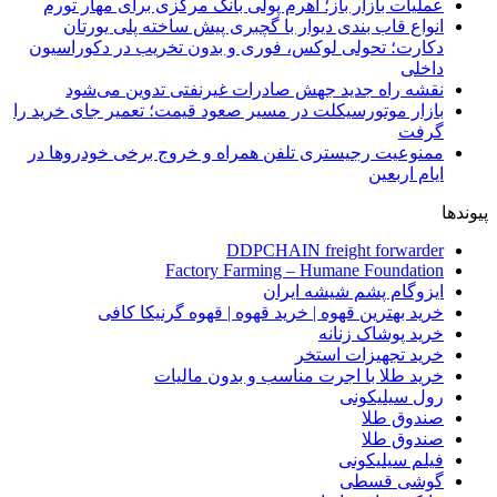
عملیات بازار باز؛ اهرم پولی بانک مرکزی برای مهار تورم
انواع قاب بندی دیوار با گچبری پیش ساخته پلی یورتان
دکارت؛ تحولی لوکس، فوری و بدون تخریب در دکوراسیون
داخلی
نقشه راه جدید جهش صادرات غیرنفتی تدوین می‌شود
بازار موتورسیکلت در مسیر صعود قیمت؛ تعمیر جای خرید را
گرفت
ممنوعیت رجیستری تلفن همراه و خروج برخی خودروها در
ایام اربعین
پیوندها
DDPCHAIN freight forwarder
Factory Farming – Humane Foundation
ایزوگام پشم شیشه ایران
خرید بهترین قهوه | خرید قهوه | قهوه گرنیکا کافی
خرید پوشاک زنانه
خرید تجهیزات استخر
خرید طلا با اجرت مناسب و بدون مالیات
رول سیلیکونی
صندوق طلا
صندوق طلا
فیلم سیلیکونی
گوشی قسطی