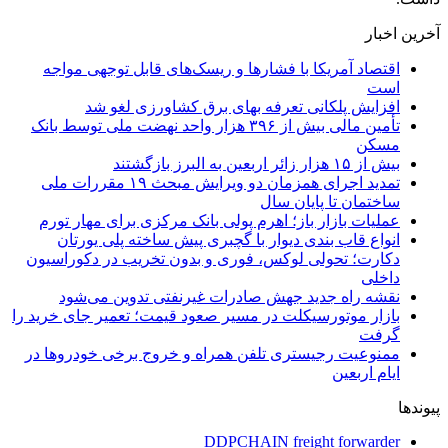
آخرین اخبار
اقتصاد آمریکا با فشارها و ریسک‌های قابل توجهی مواجه
است
افزایش پلکانی تعرفه بهای برق کشاورزی لغو شد
تأمین مالی بیش از ۳۹۶ هزار واحد نهضت ملی توسط بانک
مسکن
بیش از ۱۵ هزار زائر اربعین به البرز بازگشتند
تمدید اجرای همزمان دو ویرایش مبحث ۱۹ مقررات ملی
ساختمان تا پایان سال
عملیات بازار باز؛ اهرم پولی بانک مرکزی برای مهار تورم
انواع قاب بندی دیوار با گچبری پیش ساخته پلی یورتان
دکارت؛ تحولی لوکس، فوری و بدون تخریب در دکوراسیون
داخلی
نقشه راه جدید جهش صادرات غیرنفتی تدوین می‌شود
بازار موتورسیکلت در مسیر صعود قیمت؛ تعمیر جای خرید را
گرفت
ممنوعیت رجیستری تلفن همراه و خروج برخی خودروها در
ایام اربعین
پیوندها
DDPCHAIN freight forwarder