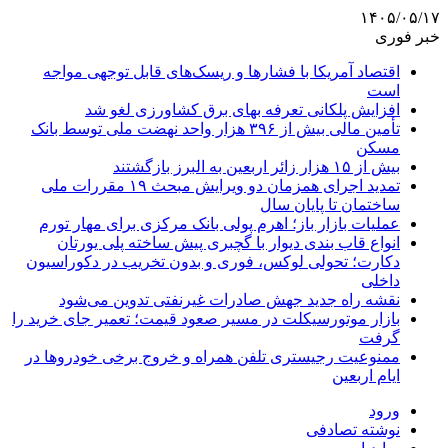
۱۴۰۵/۰۵/۱۷
خبر فوری
اقتصاد آمریکا با فشارها و ریسک‌های قابل توجهی مواجه
است
افزایش پلکانی تعرفه بهای برق کشاورزی لغو شد
تأمین مالی بیش از ۳۹۶ هزار واحد نهضت ملی توسط بانک
مسکن
بیش از ۱۵ هزار زائر اربعین به البرز بازگشتند
تمدید اجرای همزمان دو ویرایش مبحث ۱۹ مقررات ملی
ساختمان تا پایان سال
عملیات بازار باز؛ اهرم پولی بانک مرکزی برای مهار تورم
انواع قاب بندی دیوار با گچبری پیش ساخته پلی یورتان
دکارت؛ تحولی لوکس، فوری و بدون تخریب در دکوراسیون
داخلی
نقشه راه جدید جهش صادرات غیرنفتی تدوین می‌شود
بازار موتورسیکلت در مسیر صعود قیمت؛ تعمیر جای خرید را
گرفت
ممنوعیت رجیستری تلفن همراه و خروج برخی خودروها در
ایام اربعین
ورود
نوشته تصادفی