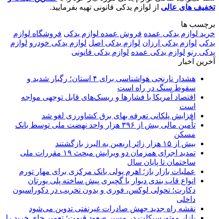
تخفیف های عالی
از لوازم یدکی قانونی تهیه بفرمایید.
برچسب ها
خرید لوازم یدکی عمده
فروش عمده لوازم یدکی
فروشگاه لوازم
یدکی
لوازم یدکی ارزان
لوازم یدکی اصل
لوازم یدکی خودرو
لوازم
یدکی رنو
لوازم یدکی عمده
لوازم یدکی قانونی
آخرین اخبار
هشدار نارنجی هواشناسی برای ۴ استان؛ رگبار شدید و
سقوط سنگ در راه است
اقتصاد آمریکا با فشارها و ریسک‌های قابل توجهی مواجه
است
افزایش پلکانی تعرفه بهای برق کشاورزی لغو شد
تأمین مالی بیش از ۳۹۶ هزار واحد نهضت ملی توسط بانک
مسکن
بیش از ۱۵ هزار زائر اربعین به البرز بازگشتند
تمدید اجرای همزمان دو ویرایش مبحث ۱۹ مقررات ملی
ساختمان تا پایان سال
عملیات بازار باز؛ اهرم پولی بانک مرکزی برای مهار تورم
انواع قاب بندی دیوار با گچبری پیش ساخته پلی یورتان
دکارت؛ تحولی لوکس، فوری و بدون تخریب در دکوراسیون
داخلی
نقشه راه جدید جهش صادرات غیرنفتی تدوین می‌شود
بازار موتورسیکلت در مسیر صعود قیمت؛ تعمیر جای خرید را