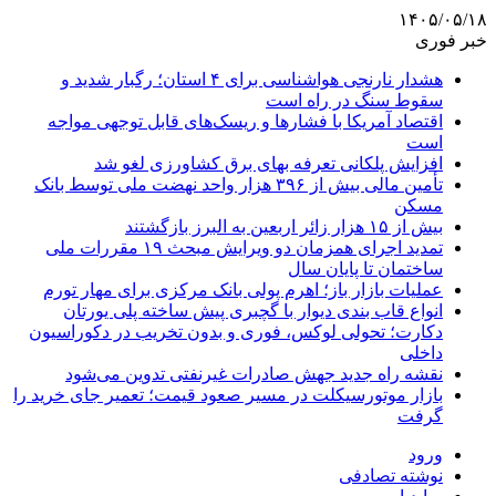
۱۴۰۵/۰۵/۱۸
خبر فوری
هشدار نارنجی هواشناسی برای ۴ استان؛ رگبار شدید و
سقوط سنگ در راه است
اقتصاد آمریکا با فشارها و ریسک‌های قابل توجهی مواجه
است
افزایش پلکانی تعرفه بهای برق کشاورزی لغو شد
تأمین مالی بیش از ۳۹۶ هزار واحد نهضت ملی توسط بانک
مسکن
بیش از ۱۵ هزار زائر اربعین به البرز بازگشتند
تمدید اجرای همزمان دو ویرایش مبحث ۱۹ مقررات ملی
ساختمان تا پایان سال
عملیات بازار باز؛ اهرم پولی بانک مرکزی برای مهار تورم
انواع قاب بندی دیوار با گچبری پیش ساخته پلی یورتان
دکارت؛ تحولی لوکس، فوری و بدون تخریب در دکوراسیون
داخلی
نقشه راه جدید جهش صادرات غیرنفتی تدوین می‌شود
بازار موتورسیکلت در مسیر صعود قیمت؛ تعمیر جای خرید را
گرفت
ورود
نوشته تصادفی